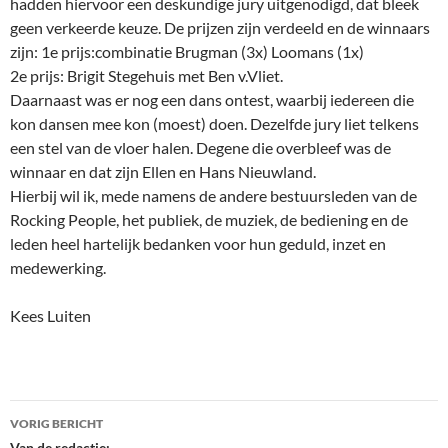
hadden hiervoor een deskundige jury uitgenodigd, dat bleek
geen verkeerde keuze. De prijzen zijn verdeeld en de winnaars
zijn: 1e prijs:combinatie Brugman (3x) Loomans (1x)
2e prijs: Brigit Stegehuis met Ben v.Vliet.
Daarnaast was er nog een dans ontest, waarbij iedereen die
kon dansen mee kon (moest) doen. Dezelfde jury liet telkens
een stel van de vloer halen. Degene die overbleef was de
winnaar en dat zijn Ellen en Hans Nieuwland.
Hierbij wil ik, mede namens de andere bestuursleden van de
Rocking People, het publiek, de muziek, de bediening en de
leden heel hartelijk bedanken voor hun geduld, inzet en
medewerking.
Kees Luiten
Bericht
VORIG BERICHT
Van de redactie: