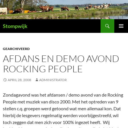
Ga
naar
de
Zoeken
inhoud
Stompwijk
PRIMAI
MENU
GEARCHIVEERD
AFDANS EN DEMO AVOND
ROCKING PEOPLE
APRIL 28, 2008
ADMINISTRATOR
Zondagavond was het afdansen / demo avond van de Rocking
People met muziek van disco 2000. Met het optreden van 9
stellen c.q. groepen werd getoond wat men allemaal kon. Dat
hierbij de lesgevers regelmatig werden voorbijgestreefd, wil
toch zeggen dat men zich voor 100% ingezet heeft. Wij