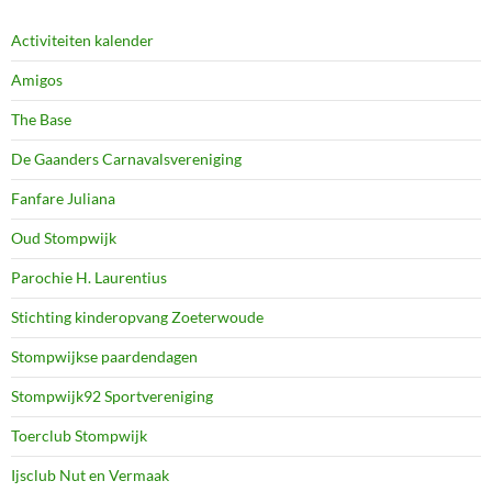
Activiteiten kalender
Amigos
The Base
De Gaanders Carnavalsvereniging
Fanfare Juliana
Oud Stompwijk
Parochie H. Laurentius
Stichting kinderopvang Zoeterwoude
Stompwijkse paardendagen
Stompwijk92 Sportvereniging
Toerclub Stompwijk
Ijsclub Nut en Vermaak