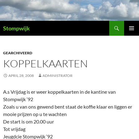
Ga
naar
de
Zoeken
inhoud
Stompwijk
PRIMAI
MENU
GEARCHIVEERD
KOPPELKAARTEN
APRIL 28, 2008
ADMINISTRATOR
A.s Vrijdag is er weer koppelkaarten in de kantine van
Stompwijk ‘92
Zoals u van ons gewend bent staat de koffie klaar en liggen er
mooie prijzen op u te wachten
De start is om 20.00 uur
Tot vrijdag
Jeugdcie Stompwijk ‘92