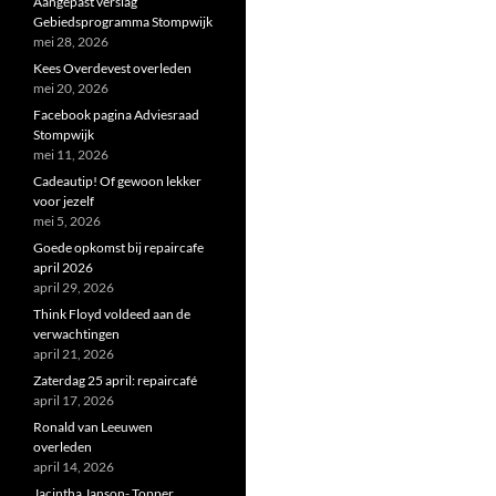
Aangepast verslag
Gebiedsprogramma Stompwijk
mei 28, 2026
Kees Overdevest overleden
mei 20, 2026
Facebook pagina Adviesraad
Stompwijk
mei 11, 2026
Cadeautip! Of gewoon lekker
voor jezelf
mei 5, 2026
Goede opkomst bij repaircafe
april 2026
april 29, 2026
Think Floyd voldeed aan de
verwachtingen
april 21, 2026
Zaterdag 25 april: repaircafé
april 17, 2026
Ronald van Leeuwen
overleden
april 14, 2026
Jacintha Janson- Topper