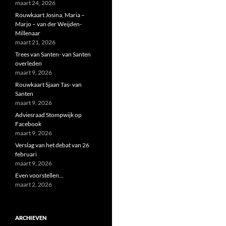
maart 24, 2026
Rouwkaart Josina, Maria –
Marjo – van der Weijden-
Millenaar
maart 21, 2026
Trees van Santen- van Santen
overleden
maart 9, 2026
Rouwkaart Sjaan Tas- van
Santen
maart 9, 2026
Adviesraad Stompwijk op
Facebook
maart 9, 2026
Verslag van het debat van 26
februari
maart 9, 2026
Even voorstellen…
maart 2, 2026
ARCHIEVEN