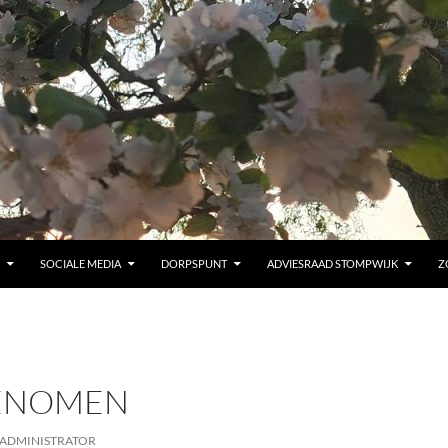
SOCIALE MEDIA
DORPSPUNT
ADVIESRAAD STOMPWIJK
Z
ENOMEN
ADMINISTRATOR