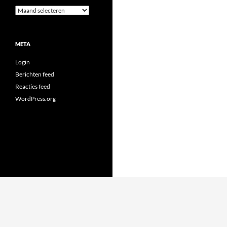
Archieven
META
Login
Berichten feed
Reacties feed
WordPress.org