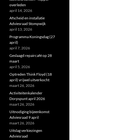
overleden
april 14, 2026
Afscheid en installatie
Adviesraad Stompwijk
april 13, 2026
Programma Koningsdag (27
april)
april 7, 2026
Geslaagd repaircafé op 28
maart
april 5, 2026
Optreden Think Floyd (18
april) vrijwel uitverkocht
maart 26, 2026
Activiteitenkalender
Dorpspunt april 2026
maart 26, 2026
Uitnodiging bijeenkomst
Adviesraad 9 april
maart 26, 2026
Uitslag verkiezingen
Adviesraad