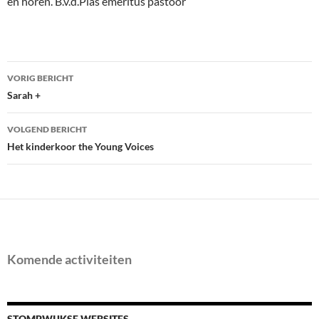
en horen. B.v.d.Plas emeritus pastoor
Bericht
VORIG BERICHT
navigatie
Sarah +
VOLGEND BERICHT
Het kinderkoor the Young Voices
Komende activiteiten
STOMPWIJKSE WEBSITES