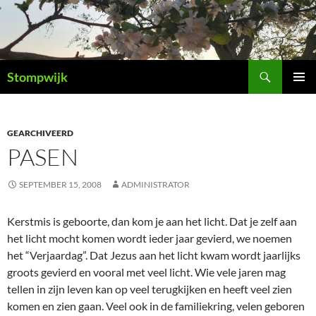
Ga
naar
de
inhoud
Zoeken
Stompwijk
PRIMAI
MENU
GEARCHIVEERD
PASEN
SEPTEMBER 15, 2008
ADMINISTRATOR
Kerstmis is geboorte, dan kom je aan het licht. Dat je zelf aan
het licht mocht komen wordt ieder jaar gevierd, we noemen
het “Verjaardag”. Dat Jezus aan het licht kwam wordt jaarlijks
groots gevierd en vooral met veel licht. Wie vele jaren mag
tellen in zijn leven kan op veel terugkijken en heeft veel zien
komen en zien gaan. Veel ook in de familiekring, velen geboren