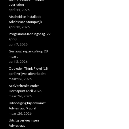
overleden
april 14, 2026
Afscheid en installatie
Adviesraad Stompwijk
april 13, 2026
Programma Koningsdag (27
april)
april 7, 2026
Geslaagd repaircafé op 28
maart
april 5, 2026
Optreden Think Floyd (18
april) vrijwel uitverkocht
maart 26, 2026
Activiteitenkalender
Dorpspunt april 2026
maart 26, 2026
Uitnodiging bijeenkomst
Adviesraad 9 april
maart 26, 2026
Uitslag verkiezingen
Adviesraad