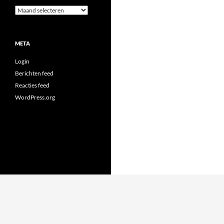
Archieven
META
Login
Berichten feed
Reacties feed
WordPress.org