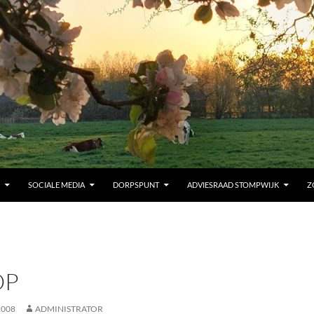
SOCIALE MEDIA
DORPSPUNT
ADVIESRAAD STOMPWIJK
Z
OP
2008
ADMINISTRATOR