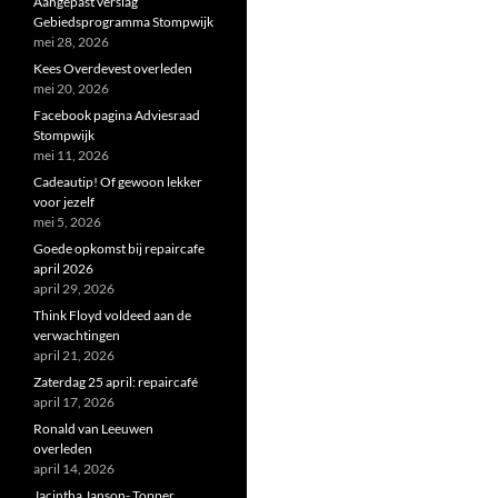
Aangepast verslag
Gebiedsprogramma Stompwijk
mei 28, 2026
Kees Overdevest overleden
mei 20, 2026
Facebook pagina Adviesraad
Stompwijk
mei 11, 2026
Cadeautip! Of gewoon lekker
voor jezelf
mei 5, 2026
Goede opkomst bij repaircafe
april 2026
april 29, 2026
Think Floyd voldeed aan de
verwachtingen
april 21, 2026
Zaterdag 25 april: repaircafé
april 17, 2026
Ronald van Leeuwen
overleden
april 14, 2026
Jacintha Janson- Topper