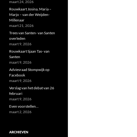
maart 24, 2026
Rouwkaart Josina, Maria –
Marjo – van der Weijden-
Millenaar
maart 21, 2026
Trees van Santen- van Santen
overleden
maart 9, 2026
Rouwkaart Sjaan Tas- van
Santen
maart 9, 2026
Adviesraad Stompwijk op
Facebook
maart 9, 2026
Verslag van het debat van 26
februari
maart 9, 2026
Even voorstellen…
maart 2, 2026
ARCHIEVEN