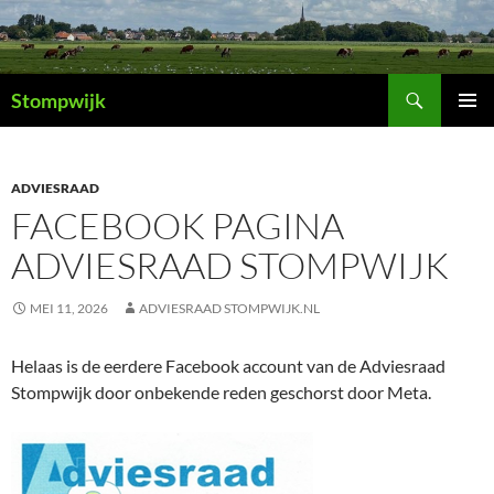
Ga
naar
de
Zoeken
inhoud
Stompwijk
PRIMAI
MENU
ADVIESRAAD
FACEBOOK PAGINA
ADVIESRAAD STOMPWIJK
MEI 11, 2026
ADVIESRAAD STOMPWIJK.NL
Helaas is de eerdere Facebook account van de Adviesraad
Stompwijk door onbekende reden geschorst door Meta.