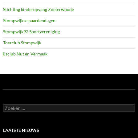
Stichting kinderopvang Zoeterwoude
Stompwijkse paardendagen
Stompwijk92 Sportvereniging
Toerclub Stompwijk
Ijsclub Nut en Vermaak
Zoeken
naar:
LAATSTE NIEUWS