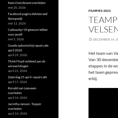
Kees Overdevest overleden
mei 20, 2026
FILMPJES 2023
Facebook pagina Adviesraad
TEAMP
Stompwijk
mei 11, 2026
VELSE
Cadeautip! Of gewoon lekker
voor jezelf
mei 5, 2026
DECEMBER 14, 2
Goede opkomst bij repaircafe
april 2026
Het team van Va
april 29, 2026
Van 30 december 
Think Floyd voldeed aan de
etappes in de w
verwachtingen
april 21, 2026
het team gepres
Zaterdag 25 april: repaircafé
erbij.
april 17, 2026
Ronald van Leeuwen
overleden
april 14, 2026
Jacintha Janson- Topper
overleden
april 14, 2026