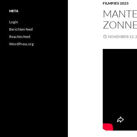
FILMPJES 2023
MANTE
META
ZONNE
Login
Berichten feed
NOVEMBER 12, 
Reacties feed
WordPress.org