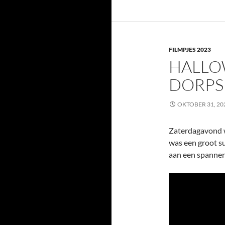
FILMPJES 2023
HALLO
DORPS
OKTOBER 31, 20
Zaterdagavond w
was een groot s
aan een spannend