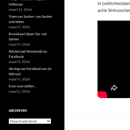
in Leidschendam
Millenaar
maart 21, 2026
actie Sintvoorie
Trees van Santen- van Santen
overleden
maart 9, 2026
Rouwkaart Sjaan Tas- van
Santen
maart 9, 2026
Adviesraad Stompwijk op
Facebook
maart 9, 2026
Verslag van het debat van 26
februari
maart 9, 2026
Even voorstellen…
maart 2, 2026
ARCHIEVEN
Archieven