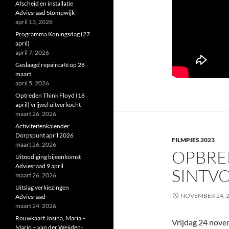
Afscheid en installatie
Adviesraad Stompwijk
april 13, 2026
Programma Koningsdag (27
april)
april 7, 2026
Geslaagd repaircafé op 28
maart
april 5, 2026
Optreden Think Floyd (18
april) vrijwel uitverkocht
maart 26, 2026
Activiteitenkalender
Dorpspunt april 2026
FILMPJES 2023
maart 26, 2026
OPBRE
Uitnodiging bijeenkomst
Adviesraad 9 april
SINTV
maart 26, 2026
Uitslag verkiezingen
NOVEMBER 24, 
Adviesraad
maart 24, 2026
Rouwkaart Josina, Maria –
Vrijdag 24 nove
Marjo – van der Weijden-