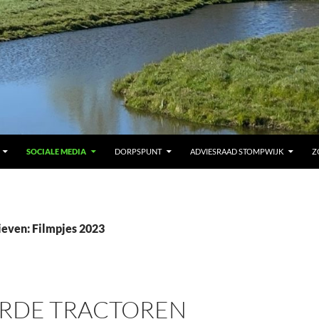
SOCIALE MEDIA
DORPSPUNT
ADVIESRAAD STOMPWIJK
Z
ieven: Filmpjes 2023
ERDE TRACTOREN