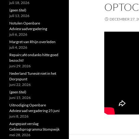
juli 18, 2026
OPTOC
(geen titel)
juli 13, 2026
DECEMBER 27, 2
Notulen Openbare
Adviesraadvergadering
juli 6, 2026
Margret van Rhijn overleden
juli 4, 2026
Repaircafé ondanks hitte goed
bezocht!
juni 29, 2026
Nederland Tunesië niet in het
Dorpspunt
juni 22, 2026
(geen titel)
juni 15, 2026
Uitnodiging Openbare
Adviesraad vergadering 25 juni
juni 8, 2026
Aangepast verslag
Gebiedsprogramma Stompwijk
mei 28, 2026