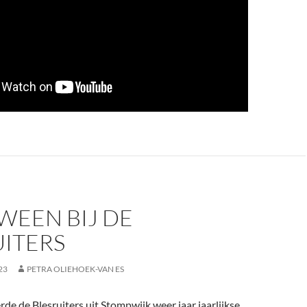
WEEN BIJ DE
UITERS
23
PETRA OLIEHOEK-VAN ES
de de Blesruiters uit Stompwijk weer jaar jaarlijkse