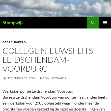
Ga
naar
de
Zoeken
inhoud
Stompwijk
PRIMAI
MENU
GEARCHIVEERD
COLLEGE NIEUWSFLITS
LEIDSCHENDAM-
VOORBURG
NOVEMBER 22, 2004
ADMINISTRATOR
Werkplan politie Leidschendam Voorburg
Bureau Leidschendam Voorburg van politie Haaglanden heeft
een werkplan voor 2005 opgesteld waarin onder meer de
prioriteiten worden gesteld bij de inzet en doelstellingen van