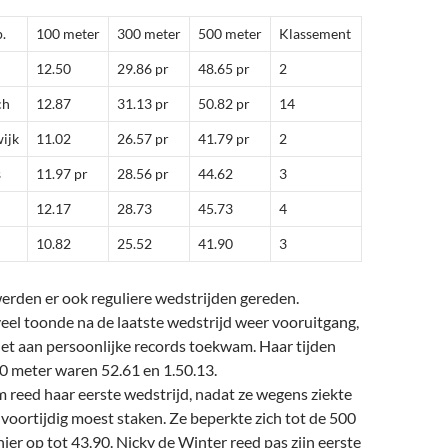
.
100 meter
300 meter
500 meter
Klassement
12.50
29.86 pr
48.65 pr
2
ch
12.87
31.13 pr
50.82 pr
14
ijk
11.02
26.57 pr
41.79 pr
2
s
11.97 pr
28.56 pr
44.62
3
12.17
28.73
45.73
4
10.82
25.52
41.90
3
erden er ook reguliere wedstrijden gereden.
eel toonde na de laatste wedstrijd weer vooruitgang,
et aan persoonlijke records toekwam. Haar tijden
0 meter waren 52.61 en 1.50.13.
 reed haar eerste wedstrijd, nadat ze wegens ziekte
voortijdig moest staken. Ze beperkte zich tot de 500
er op tot 43.90. Nicky de Winter reed pas zijn eerste