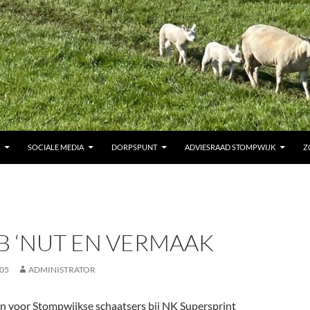
SOCIALE MEDIA
DORPSPUNT
ADVIESRAAD STOMPWIJK
Z
B ‘NUT EN VERMAAK
005
ADMINISTRATOR
n voor Stompwijkse schaatsers bij NK Supersprint