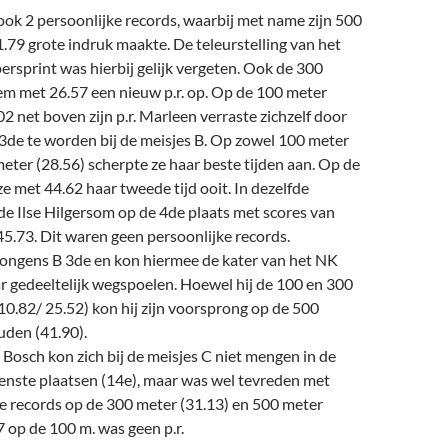
ok 2 persoonlijke records, waarbij met name zijn 500
1.79 grote indruk maakte. De teleurstelling van het
rsprint was hierbij gelijk vergeten. Ook de 300
em met 26.57 een nieuw p.r. op. Op de 100 meter
02 net boven zijn p.r. Marleen verraste zichzelf door
r 3de te worden bij de meisjes B. Op zowel 100 meter
meter (28.56) scherpte ze haar beste tijden aan. Op de
e met 44.62 haar tweede tijd ooit. In dezelfde
de Ilse Hilgersom op de 4de plaats met scores van
45.73. Dit waren geen persoonlijke records.
 jongens B 3de en kon hiermee de kater van het NK
r gedeeltelijk wegspoelen. Hoewel hij de 100 en 300
0.82/ 25.52) kon hij zijn voorsprong op de 500
uden (41.90).
Bosch kon zich bij de meisjes C niet mengen in de
venste plaatsen (14e), maar was wel tevreden met
ke records op de 300 meter (31.13) en 500 meter
7 op de 100 m. was geen p.r.