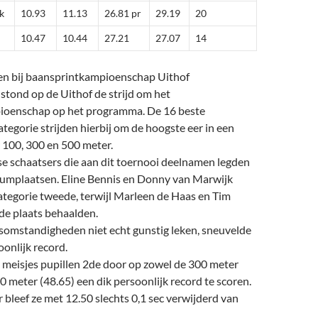
k
10.93
11.13
26.81 pr
29.19
20
10.47
10.44
27.21
27.07
14
n bij baansprintkampioenschap Uithof
tond op de Uithof de strijd om het
ioenschap op het programma. De 16 beste
ategorie strijden hierbij om de hoogste eer in een
 100, 300 en 500 meter.
e schaatsers die aan dit toernooi deelnamen legden
iumplaatsen. Eline Bennis en Donny van Marwijk
ategorie tweede, terwijl Marleen de Haas en Tim
e plaats behaalden.
omstandigheden niet echt gunstig leken, sneuvelde
onlijk record.
e meisjes pupillen 2de door op zowel de 300 meter
00 meter (48.65) een dik persoonlijk record te scoren.
bleef ze met 12.50 slechts 0,1 sec verwijderd van