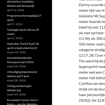
Afscheid en installatie
Donny scoorde o
Adviesraad Stompwijk
meter tijd van 4
april 13, 2026
mislukte NK Supe
Programma Koningsdag (27
april)
meter leverde h
april 7, 2026
bleef hij met 11.
Geslaagd repaircafé op 28
als niet sprinte
maart
(11.96) als 300 
april 5, 2026
500 meter reed z
Optreden Think Floyd (18
april) vrijwel uitverkocht
categorie eindig
maart 26, 2026
12.17, 28.73 en 
Activiteitenkalender
Tim werd bij de
Dorpspunt april 2026
Supersprint maa
maart 26, 2026
meter wel won (1
Uitnodiging bijeenkomst
Adviesraad 9 april
meter niet beho
maart 26, 2026
Cynthia van den 
Uitslag verkiezingen
strijd om de bo
Adviesraad
haar persoonlij
maart 24, 2026
(50.82). De 12.8
Rouwkaart Josina, Maria –
Marjo – van der Weijden-