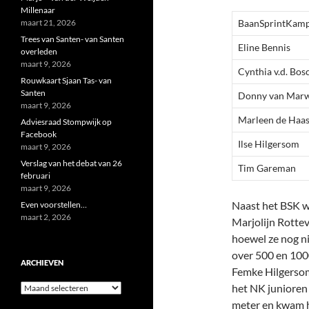
Millenaar
maart 21, 2026
BaanSprintKamp
Trees van Santen- van Santen
Eline Bennis
overleden
maart 9, 2026
Cynthia v.d. Bos
Rouwkaart Sjaan Tas- van
Santen
Donny van Marw
maart 9, 2026
Marleen de Haa
Adviesraad Stompwijk op
Facebook
Ilse Hilgersom
maart 9, 2026
Verslag van het debat van 26
Tim Gareman
februari
maart 9, 2026
Naast het BSK w
Even voorstellen…
maart 2, 2026
Marjolijn Rottev
hoewel ze nog ni
over 500 en 100
ARCHIEVEN
Femke Hilgersom
Archieven
het NK junioren 
meter en kwam hi