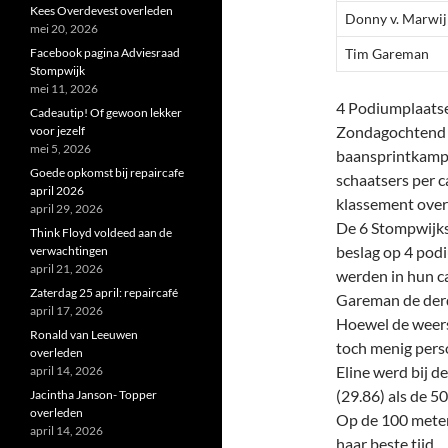
Kees Overdevest overleden
Donny v. Marwij
mei 20, 2026
Facebook pagina Adviesraad
Tim Gareman
Stompwijk
mei 11, 2026
4 Podiumplaatse
Cadeautip! Of gewoon lekker
Zondagochtend s
voor jezelf
mei 5, 2026
baansprintkamp
Goede opkomst bij repaircafe
schaatsers per c
april 2026
klassement over
april 29, 2026
De 6 Stompwijks
Think Floyd voldeed aan de
beslag op 4 pod
verwachtingen
april 21, 2026
werden in hun c
Zaterdag 25 april: repaircafé
Gareman de derd
april 17, 2026
Hoewel de weers
Ronald van Leeuwen
toch menig perso
overleden
Eline werd bij d
april 14, 2026
(29.86) als de 5
Jacintha Janson- Topper
overleden
Op de 100 meter 
april 14, 2026
haar beste tijd.