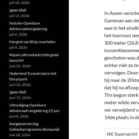
juli 18, 2026
(geen titel)
In Assen versch
juli 13, 2026
Gareman aan de 
Notulen Openbare
was in het eind
Adviesraadvergadering
juli 6, 2026
het toernooi zee
Margret van Rhijn overleden
300 meter (26.81
juli 4, 2026
tussenklassemen
Repaircafé ondanks hitte goed
geschoten was do
bezocht!
echter niet zo te
juni 29, 2026
vervolgen. Door 
Nederland Tunesië niet in het
Dorpspunt
hij naar de 20st
juni 22, 2026
dat hij na afloop
(geen titel)
Tim begon sterk
juni 15, 2026
meter wilde verv
Uitnodiging Openbare
ver verwijderd v
Adviesraad vergadering 25 juni
juni 8, 2026
14de plaats in d
Aangepast verslag
Gebiedsprogramma Stompwijk
NK Supersprint
mei 28, 2026