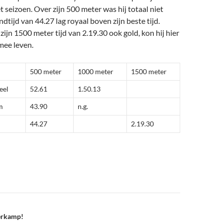
t seizoen. Over zijn 500 meter was hij totaal niet
ndtijd van 44.27 lag royaal boven zijn beste tijd.
zijn 1500 meter tijd van 2.19.30 ook gold, kon hij hier
mee leven.
500 meter
1000 meter
1500 meter
eel
52.61
1.50.13
m
43.90
n.g.
44.27
2.19.30
ierkamp!