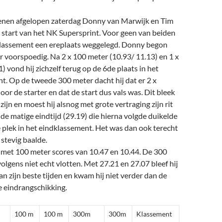
enen afgelopen zaterdag Donny van Marwijk en Tim
start van het NK Supersprint. Voor geen van beiden
klassement een ereplaats weggelegd. Donny begon
r voorspoedig. Na 2 x 100 meter (10.93/ 11.13) en 1 x
) vond hij zichzelf terug op de 6de plaats in het
t. Op de tweede 300 meter dacht hij dat er 2 x
or de starter en dat de start dus vals was. Dit bleek
 zijn en moest hij alsnog met grote vertraging zijn rit
de matige eindtijd (29.19) die hierna volgde duikelde
e plek in het eindklassement. Het was dan ook terecht
 stevig baalde.
 met 100 meter scores van 10.47 en 10.44. De 300
olgens niet echt vlotten. Met 27.21 en 27.07 bleef hij
an zijn beste tijden en kwam hij niet verder dan de
e eindrangschikking.
100 m
100 m
300m
300m
Klassement