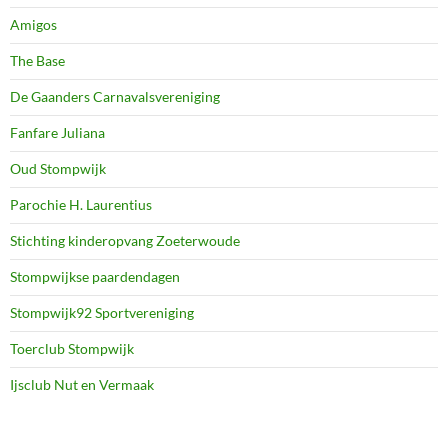
Amigos
The Base
De Gaanders Carnavalsvereniging
Fanfare Juliana
Oud Stompwijk
Parochie H. Laurentius
Stichting kinderopvang Zoeterwoude
Stompwijkse paardendagen
Stompwijk92 Sportvereniging
Toerclub Stompwijk
Ijsclub Nut en Vermaak