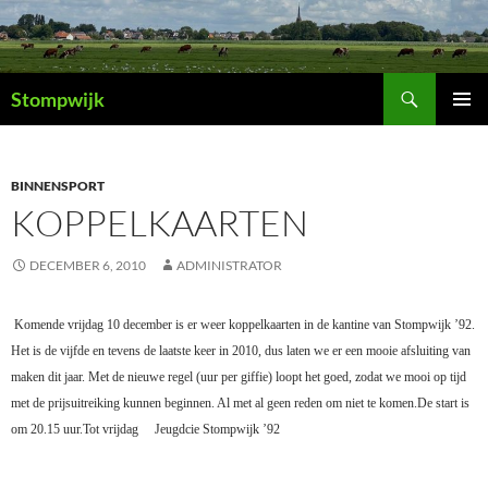
Ga
naar
de
Zoeken
inhoud
Stompwijk
PRIMAI
MENU
BINNENSPORT
KOPPELKAARTEN
DECEMBER 6, 2010
ADMINISTRATOR
Komende vrijdag 10 december is er weer koppelkaarten in de kantine van Stompwijk ’92.
Het is de vijfde en tevens de laatste keer in 2010, dus laten we er een mooie afsluiting van
maken dit jaar. Met de nieuwe regel (uur per giffie) loopt het goed, zodat we mooi op tijd
met de prijsuitreiking kunnen beginnen. Al met al geen reden om niet te komen.
De start is
om 20.15 uur.
Tot vrijdag
Jeugdcie Stompwijk ’92