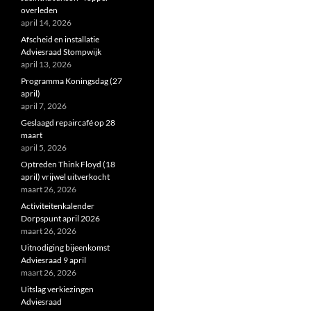
overleden
april 14, 2026
Afscheid en installatie
Adviesraad Stompwijk
april 13, 2026
Programma Koningsdag (27
april)
april 7, 2026
Geslaagd repaircafé op 28
maart
april 5, 2026
Optreden Think Floyd (18
april) vrijwel uitverkocht
maart 26, 2026
Activiteitenkalender
Dorpspunt april 2026
maart 26, 2026
Uitnodiging bijeenkomst
Adviesraad 9 april
maart 26, 2026
Uitslag verkiezingen
Adviesraad