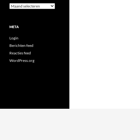
Archieven
META
Login
Berichten feed
Reacties feed
WordPress.org