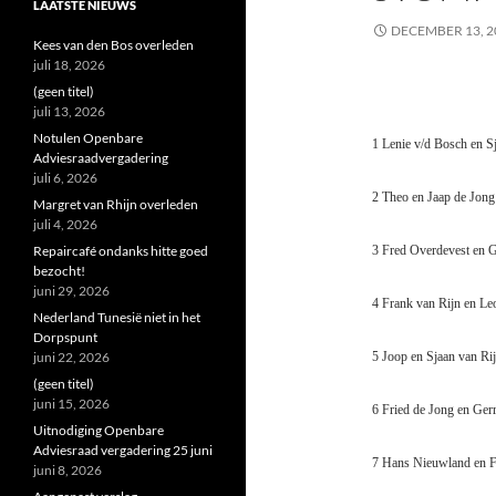
LAATSTE NIEUWS
DECEMBER 13, 2
Kees van den Bos overleden
juli 18, 2026
(geen titel)
juli 13, 2026
Notulen Openbare
1 Lenie v/d Bosch en S
Adviesraadvergadering
juli 6, 2026
2 Theo en Jaap de Jong
Margret van Rhijn overleden
juli 4, 2026
Repaircafé ondanks hitte goed
3 Fred Overdevest en 
bezocht!
juni 29, 2026
4 Frank van Rijn en L
Nederland Tunesië niet in het
Dorpspunt
juni 22, 2026
5 Joop en Sjaan van Ri
(geen titel)
juni 15, 2026
6 Fried de Jong en Gerr
Uitnodiging Openbare
Adviesraad vergadering 25 juni
7 Hans Nieuwland en F
juni 8, 2026