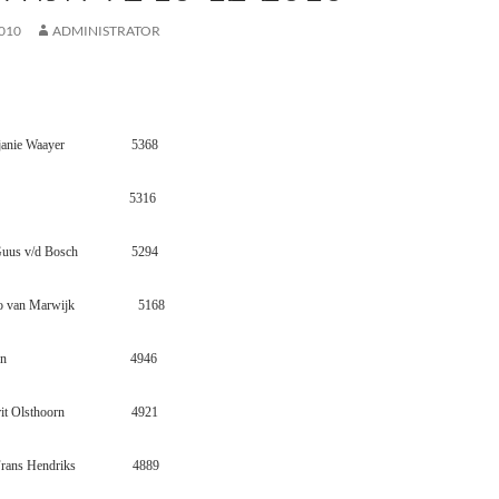
010
ADMINISTRATOR
janie Waayer
5368
5316
Guus v/d Bosch
5294
eo van Marwijk
5168
jn
4946
it Olsthoorn
4921
rans Hendriks
4889