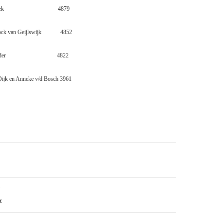
ek
4879
ck van Geijlswijk
4852
der
4822
Dijk en Anneke v/d Bosch 3961
k