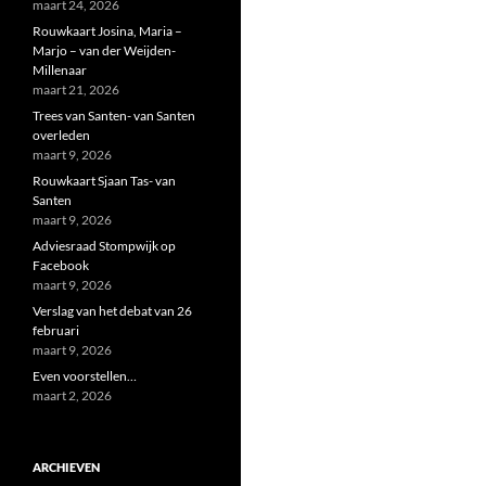
maart 24, 2026
Rouwkaart Josina, Maria –
Marjo – van der Weijden-
Millenaar
maart 21, 2026
Trees van Santen- van Santen
overleden
maart 9, 2026
Rouwkaart Sjaan Tas- van
Santen
maart 9, 2026
Adviesraad Stompwijk op
Facebook
maart 9, 2026
Verslag van het debat van 26
februari
maart 9, 2026
Even voorstellen…
maart 2, 2026
ARCHIEVEN