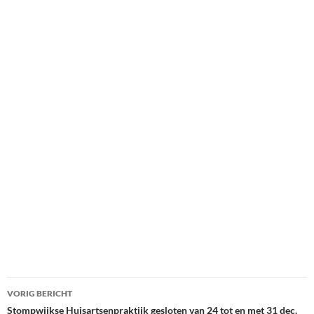
Bericht
VORIG BERICHT
navigatie
Stompwijkse Huisartsenpraktijk gesloten van 24 tot en met 31 dec.