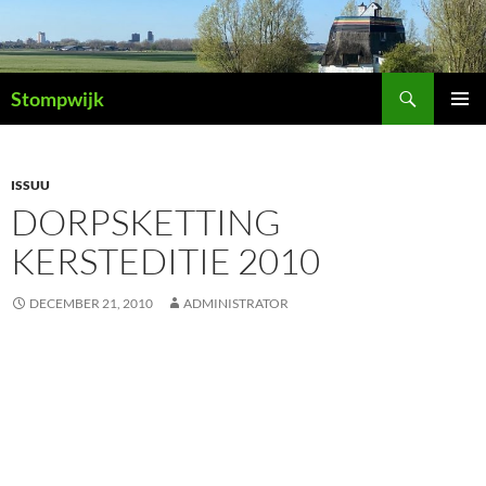
Ga
naar
de
Zoeken
inhoud
Stompwijk
PRIMAI
MENU
ISSUU
DORPSKETTING
KERSTEDITIE 2010
DECEMBER 21, 2010
ADMINISTRATOR