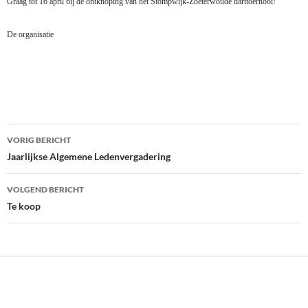
Graag tot 16 april bij de ontknoping van het Stompwijk-Zoeterwoude darttoernooi!
De organisatie
Bericht
VORIG BERICHT
navigatie
Jaarlijkse Algemene Ledenvergadering
VOLGEND BERICHT
Te koop