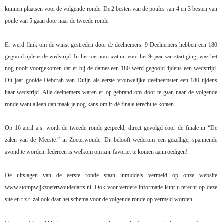
kunnen plaatsen voor de volgende ronde. De 2 besten van de poules van 4 en 3 besten van
poule van 5 gaan door naar de tweede ronde.
Er werd flink om de winst gestreden door de deelnemers. 9 Deelnemers hebben een 180
gegooid tijdens de wedstrijd. In het toernooi wat nu voor het 9
jaar van start ging, was het
e
nog nooit voorgekomen dat er bij de dames een 180 werd gegooid tijdens een wedstrijd.
Dit jaar gooide Deborah van Duijn als eerste vrouwelijke deelneemster een 180 tijdens
haar wedstrijd. Alle deelnemers waren er op gebrand om door te gaan naar de volgende
ronde want alleen dan maak je nog kans om in dé finale terecht te komen.
Op 16 april a.s. wordt de tweede ronde gespeeld, direct gevolgd door de finale in “De
zalen van de Meester” in Zoeterwoude. Dit belooft wederom een gezellige, spannende
avond te worden. Iedereen is welkom om zijn favoriet te komen aanmoedigen!
De uitslagen van de eerste ronde staan inmiddels vermeld op onze website
www.stompwijkzoeterwoudedarts.nl
. Ook voor verdere informatie kunt u terecht op deze
site en t.z.t. zal ook daar het schema voor de volgende ronde op vermeld worden.