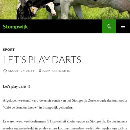
Ga
naar
de
Zoeken
inhoud
Stompwijk
PRIMAI
MENU
SPORT
LET’S PLAY DARTS
MAART 28, 2011
ADMINISTRATOR
Let’s play darts!!!
Afgelopen weekend werd de eerste ronde van het Stompwijk-Zoeterwoude darttoernooi in
“Café de Gouden Leeuw” in Stompwijk gehouden.
Er waren weer veel deelnemers (71) zowel uit Zoeterwoude en Stompwijk. De deelnemers
werden onderverdeeld in poules en zo kon men meerdere wedstrijden spelen om zich te