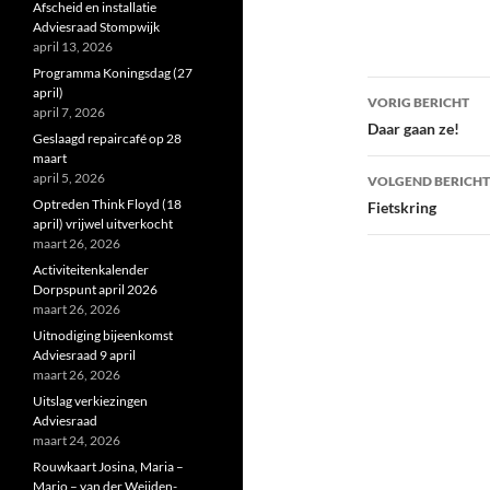
Afscheid en installatie
Adviesraad Stompwijk
april 13, 2026
Programma Koningsdag (27
Bericht
april)
VORIG BERICHT
april 7, 2026
navigatie
Daar gaan ze!
Geslaagd repaircafé op 28
maart
april 5, 2026
VOLGEND BERICHT
Optreden Think Floyd (18
Fietskring
april) vrijwel uitverkocht
maart 26, 2026
Activiteitenkalender
Dorpspunt april 2026
maart 26, 2026
Uitnodiging bijeenkomst
Adviesraad 9 april
maart 26, 2026
Uitslag verkiezingen
Adviesraad
maart 24, 2026
Rouwkaart Josina, Maria –
Marjo – van der Weijden-