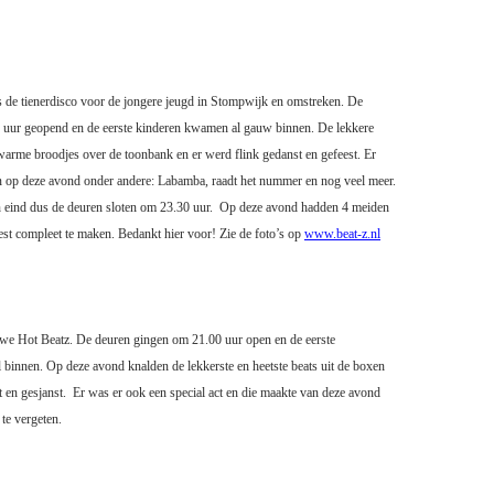
s de tienerdisco voor de jongere jeugd in Stompwijk en omstreken. De
uur geopend en de eerste kinderen kwamen al gauw binnen. De lekkere
warme broodjes over de toonbank en er werd flink gedanst en gefeest. Er
en op deze avond onder andere: Labamba, raadt het nummer en nog veel meer.
 eind dus de deuren sloten om 23.30 uur.
Op deze avond hadden 4 meiden
est compleet te maken. Bedankt hier voor!
Zie de foto’s op
www.beat-z.nl
e Hot Beatz. De deuren gingen om 21.00 uur open en de eerste
binnen. Op deze avond knalden de lekkerste en heetste beats uit de boxen
 en gesjanst.
Er was er ook een special act en die maakte van deze avond
te vergeten.