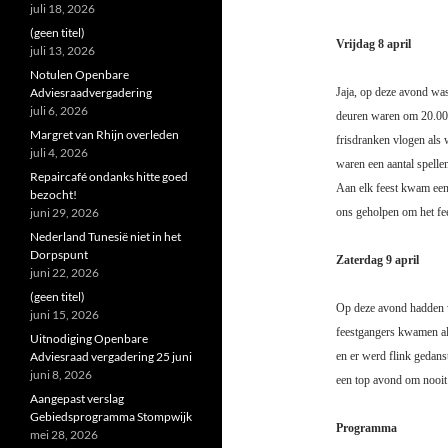
juli 18, 2026
(geen titel)
Vrijdag 8 april
juli 13, 2026
Notulen Openbare
Adviesraadvergadering
Jaja, op deze avond wa
juli 6, 2026
deuren waren om 20.00 
Margret van Rhijn overleden
frisdranken vlogen als 
juli 4, 2026
waren een aantal spell
Repaircafé ondanks hitte goed
Aan elk feest kwam een
bezocht!
juni 29, 2026
ons geholpen om het fe
Nederland Tunesië niet in het
Dorpspunt
Zaterdag 9 april
juni 22, 2026
(geen titel)
Op deze avond hadden w
juni 15, 2026
feestgangers kwamen al 
Uitnodiging Openbare
Adviesraad vergadering 25 juni
en er werd flink gedanst
juni 8, 2026
een top avond om nooit 
Aangepast verslag
Gebiedsprogramma Stompwijk
Programma
mei 28, 2026