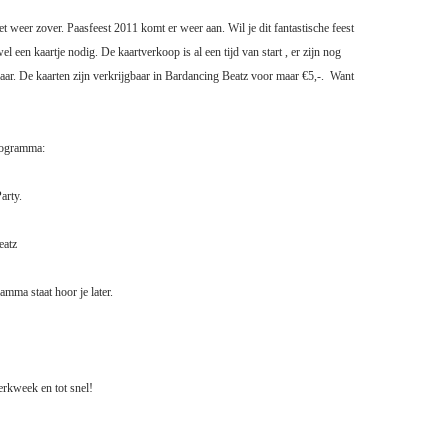
t weer zover. Paasfeest 2011 komt er weer aan. Wil je dit fantastische feest
el een kaartje nodig. De kaartverkoop is al een tijd van start , er zijn nog
aar. De kaarten zijn verkrijgbaar in Bardancing Beatz voor maar €5,-.
Want
programma:
arty.
eatz
amma staat hoor je later.
erkweek en tot snel!