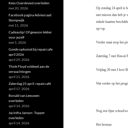
Kees Overdevest overleden
mei 20, 2026
Op zondag 24 april is he
Facebook pagina Adviesraad
niet missen dan heb je w
Stompwijk
enkele kaarten beschikb
mei 11, 2026
op=op.
Cadeautip! Of gewoon lekker
voor jezelf
mei 5, 2026
Verder staat erop het 
Goede opkomst bij repaircafe
april 2026
Zaterdag 7 mei Hawaï P
april 29, 2026
Think Floyd voldeed aan de
Vrijdag 20 mei I love B
verwachtingen
april 21, 2026
Zaterdag 25 april: repaircafé
Wat verder op het progr
april 17, 2026
Ronald van Leeuwen
overleden
april 14, 2026
Nog een fijne school/w
Jacintha Janson- Topper
overleden
april 14, 2026
Het bestuur
=