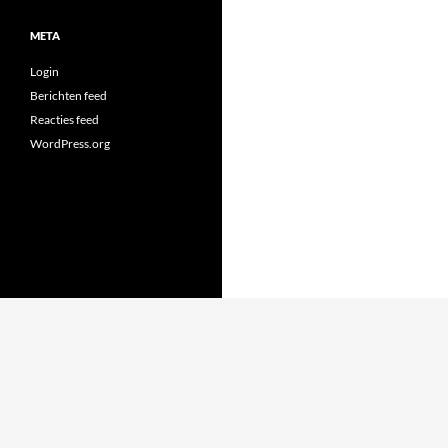
META
Login
Berichten feed
Reacties feed
WordPress.org