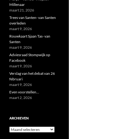
Millenaar
maart 21, 2026
Trees van Santen- van Santen
overleden
maart 9, 2026
Rouwkaart Sjaan Tas- van
Santen
maart 9, 2026
Adviesraad Stompwijk op
Facebook
maart 9, 2026
Verslag van het debat van 26
februari
maart 9, 2026
Even voorstellen…
maart 2, 2026
ARCHIEVEN
Archieven