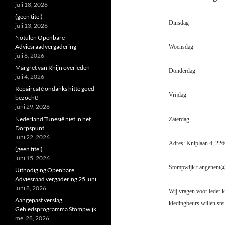
juli 18, 2026
(geen titel)
Dinsdag
juli 13, 2026
Notulen Openbare
Adviesraadvergadering
Woensdag
juli 6, 2026
Margret van Rhijn overleden
Donderdag
juli 4, 2026
Repaircafé ondanks hitte goed
Vrijdag
bezocht!
juni 29, 2026
Nederland Tunesië niet in het
Zaterdag
Dorpspunt
juni 22, 2026
Adres: Kniplaan 4, 22
(geen titel)
juni 15, 2026
Stompwijk t.angenent@
Uitnodiging Openbare
Adviesraad vergadering 25 juni
juni 8, 2026
Wij vragen voor ieder k
Aangepast verslag
kledingbeurs willen ste
Gebiedsprogramma Stompwijk
mei 28, 2026