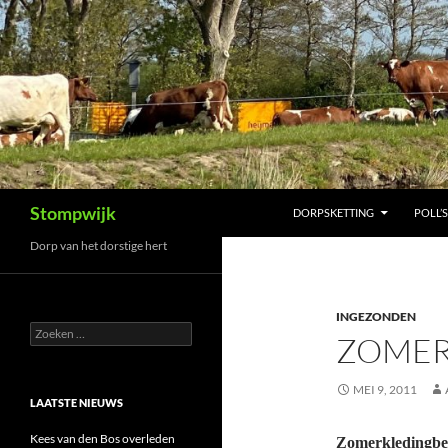
Ga
naar
de
inhoud
Zoeken
Stompwijk
DORPSKETTING
POLL’S
Dorp van het dorstige hert
INGEZONDEN
Zoeken
ZOMER
naar:
MEI 9, 2011
LAATSTE NIEUWS
Kees van den Bos overleden
Zomerkledingbe