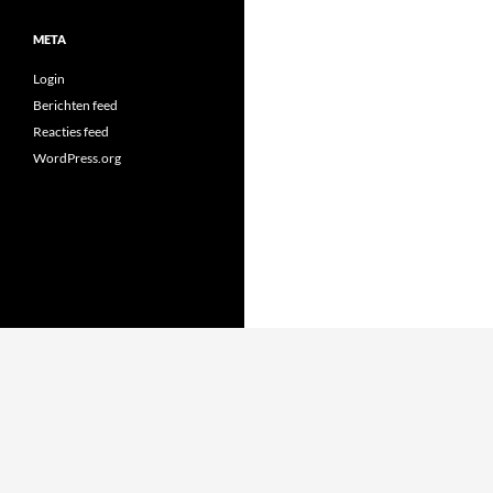
META
Login
Berichten feed
Reacties feed
WordPress.org