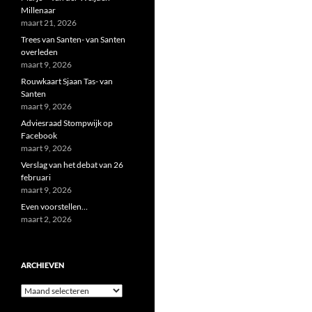
Millenaar
maart 21, 2026
Trees van Santen- van Santen
overleden
maart 9, 2026
Rouwkaart Sjaan Tas- van
Santen
maart 9, 2026
Adviesraad Stompwijk op
Facebook
maart 9, 2026
Verslag van het debat van 26
februari
maart 9, 2026
Even voorstellen…
maart 2, 2026
ARCHIEVEN
Archieven