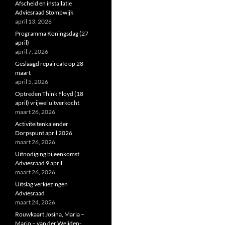
Afscheid en installatie
Adviesraad Stompwijk
april 13, 2026
Programma Koningsdag (27
april)
april 7, 2026
Geslaagd repaircafé op 28
maart
april 5, 2026
Optreden Think Floyd (18
april) vrijwel uitverkocht
maart 26, 2026
Activiteitenkalender
Dorpspunt april 2026
maart 26, 2026
Uitnodiging bijeenkomst
Adviesraad 9 april
maart 26, 2026
Uitslag verkiezingen
Adviesraad
maart 24, 2026
Rouwkaart Josina, Maria –
Marjo – van der Weijden-