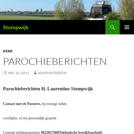
Ga
naar
de
Zoeken
inhoud
Stompwijk
PRIMAI
MENU
KERK
PAROCHIEBERICHTEN
MEI 16, 2011
ADMINISTRATOR
Parochieberichten H. Laurentius Stompwijk
Contact met de Pastores,
bij ernstige ziekte,
overlijden, of een persoonlijk gesprek.
Centraal meldingsnummer
0622027668
Telefonische bereikbaarheid: