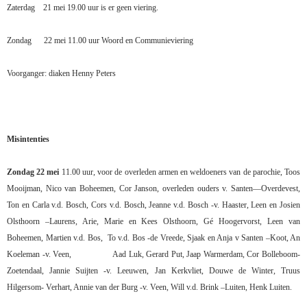
Zaterdag
21 mei 19.00 uur is er geen viering.
Zondag
22 mei 11.00 uur Woord en Communieviering
Voorganger: diaken Henny Peters
Misintenties
Zondag 22 mei
11.00 uur, voor de overleden armen en weldoeners van de parochie, Toos
Mooijman, Nico van Boheemen, Cor Janson, overleden ouders v. Santen—Overdevest,
Ton en Carla v.d. Bosch, Cors v.d. Bosch, Jeanne v.d. Bosch -v. Haaster, Leen en Josien
Olsthoorn –Laurens, Arie, Marie en Kees Olsthoorn, Gé Hoogervorst, Leen van
Boheemen, Martien v.d. Bos,
To v.d. Bos -de Vreede, Sjaak en Anja v Santen –Koot, An
Koeleman -v. Veen,
Aad Luk, Gerard Put, Jaap Warmerdam, Cor Bolleboom-
Zoetendaal, Jannie Suijten -v. Leeuwen, Jan Kerkvliet, Douwe de Winter, Truus
Hilgersom- Verhart, Annie van der Burg -v.
Veen, Will v.d. Brink –Luiten, Henk Luiten.