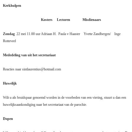
Kerkhulpen
Kosters
Lectoren
Misdienaars
Zondag
22 mei
11.00 uur Adriaan H.
Paula v Haaster
Yvette Zandbergen/
Inge
Rotteveel
Mededeling van uit het secretariaat
Reacties naar sintlaurentius@hotmail.com
Huwelijk
Wilt u als bruidspaar genoemd worden in de voorbeden van een viering, stuurt u dan een
huwelijksaankondiging naar het secretariaat van de parochie.
Dopen