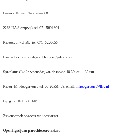
Pastorie Dr. van Noortstraat 88
2266 HA Stompwijk tel. 071-5801604
Pastoor: J. v.d. Bie
tel. 071- 5220655
Emailadres: pastoor.degoedeherder@yahoo.com
Spreekuur elke 2e woensdag van de maand 10.30 tot 11.30 uur
Pastor: M. Hoogervorst
tel. 06-20551458, email:
m.hoogervorst@live.nl
B.g.g. tel. 071-5801604
Ziekenbezoek opgeven via secretariaat
Openingstijden parochiesecretariaat