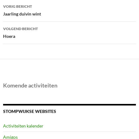
Bericht
VORIG BERICHT
navigatie
Jaarling duivin wint
VOLGEND BERICHT
Hoera
Komende activiteiten
STOMPWIJKSE WEBSITES
Activiteiten kalender
Amigos