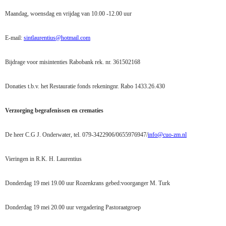
Maandag, woensdag en vrijdag van 10.00 -12.00 uur
E-mail:
sintlaurentius@hotmail.com
Bijdrage voor misintenties Rabobank rek. nr. 361502168
Donaties t.b.v. het Restauratie fonds rekeningnr. Rabo 1433.26.430
Verzorging begrafenissen en crematies
De heer C.G J. Onderwater, tel. 079-3422906/0655976947/
info@cuo-zm.nl
Vieringen in R.K. H. Laurentius
Donderdag 19 mei 19.00 uur Rozenkrans gebed:voorganger M. Turk
Donderdag 19 mei 20.00 uur vergadering Pastoraatgroep