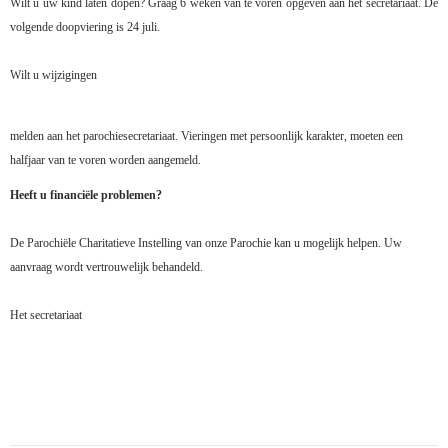
Wilt u uw kind laten dopen? Graag 6 weken van te voren opgeven aan het secretariaat. De
volgende doopviering is 24 juli.
Wilt u wijzigingen
melden aan het parochiesecretariaat. Vieringen met persoonlijk karakter, moeten een
halfjaar van te voren worden aangemeld.
Heeft u financiële problemen?
De Parochiële Charitatieve Instelling van onze Parochie kan u mogelijk helpen. Uw
aanvraag wordt vertrouwelijk behandeld.
Het secretariaat