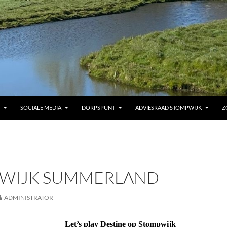
SOCIALE MEDIA
DORPSPUNT
ADVIESRAAD STOMPWIJK
Z
WIJK SUMMERLAND
ADMINISTRATOR
Let’s play Destine op Stompwijk