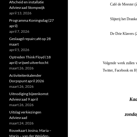
Afscheid en installatie
Café de Meester (
Adviesraad Stompwijk
april 13, 2026
Slijterij het Dra
Programma Koningsdag (27
april)
april 7, 2026
De Drie Klavers 
Geslaagd repaircafé op 28
maart
april 5, 2026
Optreden Think Floyd (18
april) vrijwel uitverkocht
Volgende week zullen 
maart 26, 2026
Twitter, Facebook en H
Activiteitenkalender
Dorpspunt april 2026
maart 26, 2026
Uitnodiging bijeenkomst
Kaa
Adviesraad 9 april
maart 26, 2026
Uitslag verkiezingen
zonda
Adviesraad
maart 24, 2026
Rouwkaart Josina, Maria –
Marjo – van der Weijden-