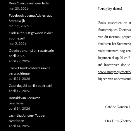
Kees Overdevest overleden
mei 20, 2026
Lets play darts!
Facebook pagina Adviesraad
Stompwijk
Zoals misschien de m
mei 11, 2026
Stompwijk en Zoeterwou
Cadeautip! Of gewoon lekker
van dit toernooi gesp
voor jezelf
mei 5, 2026
finalisten het Summerla
Goede opkomst bij repaircafe
volgt uiteraard nog ee
april 2026
beginnen al op 20 en 2
april 29, 2026
in! Inschrijven doe j
Think Floyd voldeed aan de
www.stompwijkzoeterw
verwachtingen
april 21, 2026
bij een van onderstaand
Zaterdag 25 april: repaircafé
april 17, 2026
Ronald van Leeuwen
overleden
Café de Gouden L
april 14, 2026
Jacintha Janson- Topper
overleden
Ons Huis (Zoeter
april 14, 2026