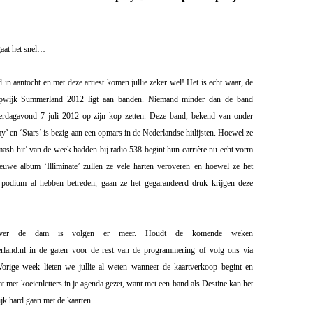
gaat het snel…
n aantocht en met deze artiest komen jullie zeker wel! Het is echt waar, de
pwijk Summerland 2012 ligt aan banden. Niemand minder dan de band
aterdagavond 7 juli 2012 op zijn kop zetten. Deze band, bekend van onder
’ en ‘Stars’ is bezig aan een opmars in de Nederlandse hitlijsten. Hoewel ze
mash hit’ van de week hadden bij radio 538 begint hun carrière nu echt vorm
euwe album ‘Illiminate’ zullen ze vele harten veroveren en hoewel ze het
odium al hebben betreden, gaan ze het gegarandeerd druk krijgen deze
ver de dam is volgen er meer. Houdt de komende weken
land.nl
in de gaten voor de rest van de programmering of volg ons via
Vorige week lieten we jullie al weten wanneer de kaartverkoop begint en
at met koeienletters in je agenda gezet, want met een band als Destine kan het
jk hard gaan met de kaarten.