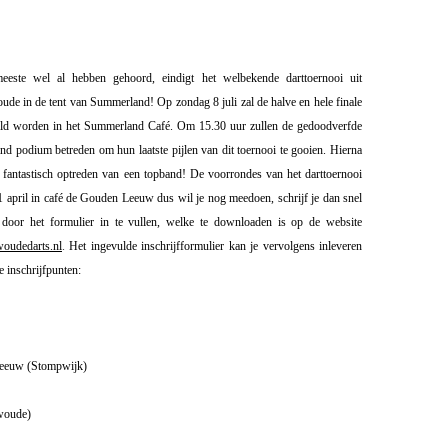
eeste wel al hebben gehoord, eindigt het welbekende darttoernooi uit
de in de tent van Summerland! Op zondag 8 juli zal de halve en hele finale
eeld worden in het Summerland Café. Om 15.30 uur zullen de gedoodverfde
nd podium betreden om hun laatste pijlen van dit toernooi te gooien. Hierna
n fantastisch optreden van een topband! De voorrondes van het darttoernooi
1 april in café de Gouden Leeuw dus wil je nog meedoen, schrijf je dan snel
e door het formulier in te vullen, welke te downloaden is op de website
oudedarts.nl
.
Het ingevulde inschrijfformulier kan je vervolgens inleveren
e inschrijfpunten:
eeuw (Stompwijk)
woude)