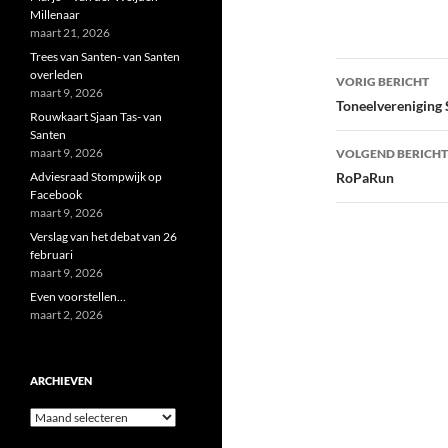
Millenaar
maart 21, 2026
Trees van Santen- van Santen
Bericht
overleden
VORIG BERICHT
maart 9, 2026
navigatie
Toneelvereniging
Rouwkaart Sjaan Tas- van
Santen
maart 9, 2026
VOLGEND BERICHT
Adviesraad Stompwijk op
RoPaRun
Facebook
maart 9, 2026
Verslag van het debat van 26
februari
maart 9, 2026
Even voorstellen…
maart 2, 2026
ARCHIEVEN
Archieven