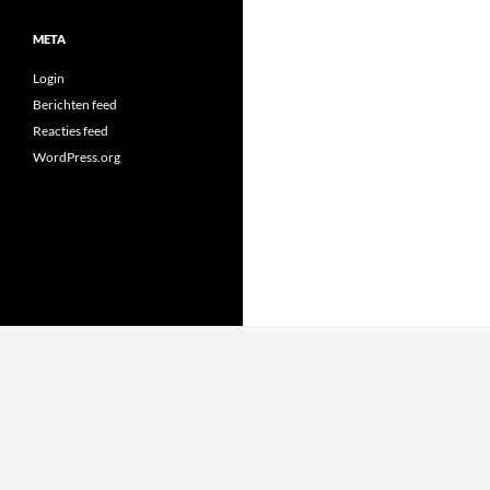
META
Login
Berichten feed
Reacties feed
WordPress.org