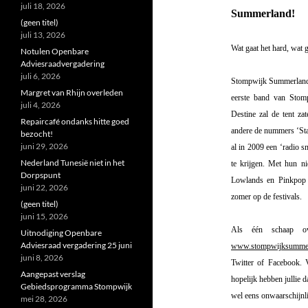
juli 18, 2026
Summerland!
(geen titel)
juli 13, 2026
Wat gaat het hard, wat 
Notulen Openbare
Adviesraadvergadering
juli 6, 2026
Stompwijk Summerland i
Margret van Rhijn overleden
eerste band van Stom
juli 4, 2026
Destine zal de tent z
Repaircafé ondanks hitte goed
andere de nummers ‘Stay
bezocht!
juni 29, 2026
al in 2009 een ‘radio s
Nederland Tunesië niet in het
te krijgen. Met hun ni
Dorpspunt
Lowlands en Pinkpop p
juni 22, 2026
zomer op de festivals.
(geen titel)
juni 15, 2026
Als één schaap o
Uitnodiging Openbare
Adviesraad vergadering 25 juni
www.stompwijksummer
juni 8, 2026
Twitter of Facebook. 
Aangepast verslag
hopelijk hebben jullie d
Gebiedsprogramma Stompwijk
wel eens onwaarschijnli
mei 28, 2026