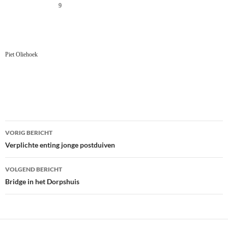
9
Piet Oliehoek
Bericht
VORIG BERICHT
navigatie
Verplichte enting jonge postduiven
VOLGEND BERICHT
Bridge in het Dorpshuis