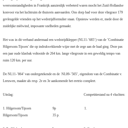
weersomstandigheden in Frankrijk aanzienlijk verbeterd waren mocht het Zuid-Hollandse
konvooi via het luchtruim de thuisreis aanvaarden. Ons dorp had voor deze vliegrace 179
gevleugelde vrienden op het wedstrijdformulier staan. Opnieuw werden er, mede door de
zuidelijke mééwind, imposante snelheden gemaakt.
Het was in dit verband andermaal een wedstrijdklepper (NL11-’685’) van de ’Combinatie
Hilgersom-Tijssen’ die op indrukwekkende wijze met de zege aan de haal ging. Deze pas
een jaar oude klasbak voltooide de 264 km. lange vliegroute in een geweldig tempo van
ruim 120 km. per uur.
De NL11-’864’ van ondergetekende en de
NL09-’505’, eigendom van de Combinatie v.
Leeuwen, maakte als resp. 2e en 3e aankomende het eretrio compleet.
Uitslag:
Competitiestand na 4 vluchten:
1.
Hilgersom/Tijssen
9p 1.
Hilgersom/Tijssen
35 p.