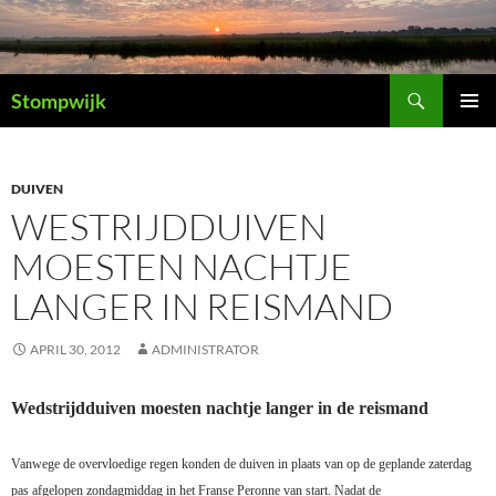
Ga
naar
de
Zoeken
inhoud
Stompwijk
PRIMAI
MENU
DUIVEN
WESTRIJDDUIVEN
MOESTEN NACHTJE
LANGER IN REISMAND
APRIL 30, 2012
ADMINISTRATOR
Wedstrijdduiven moesten nachtje langer in de reismand
Vanwege de overvloedige regen konden de duiven in plaats van op de geplande zaterdag
pas afgelopen zondagmiddag in het Franse Peronne van start. Nadat de