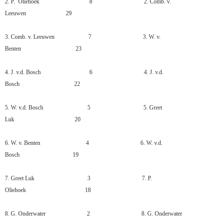
2.
P.
Oliehoek
8
2.
Comb. v.
Leeuwen
29
3.
Comb. v. Leeuwen
7
3.
W. v.
Benten
23
4.
J. v.d. Bosch
6
4.
J. v.d.
Bosch
22
5.
W. v.d. Bosch
5
5.
Greet
Luk
20
6.
W. v. Benten
4
6.
W. v.d.
Bosch
19
7.
Greet Luk
3
7.
P.
Oliehoek
18
8.
G. Onderwater
2
8.
G. Onderwater