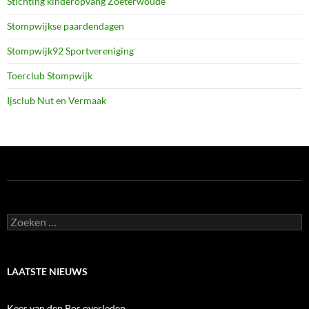
Stichting kinderopvang Zoeterwoude
Stompwijkse paardendagen
Stompwijk92 Sportvereniging
Toerclub Stompwijk
Ijsclub Nut en Vermaak
Zoeken
naar:
LAATSTE NIEUWS
Kees van den Bos overleden