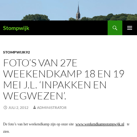
Ga
naar
de
Zoeken
inhoud
Stompwijk
PRIMAI
MENU
STOMPWIJK92
FOTO’S VAN 27E
WEEKENDKAMP 18 EN 19
MEI J.L. ‘INPAKKEN EN
WEGWEZEN’.
JULI 2, 2012
ADMINISTRATOR
De foto’s van het weekendkamp zijn op onze site
www.weekendkampstompwijk.nl
te
zien.