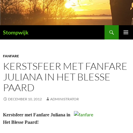
Ga
naar
de
inhoud
Zoeken
Stompwijk
PRIMAI
MENU
FANFARE
KERSTSFEER MET FANFARE
JULIANA IN HET BLESSE
PAARD
DECEMBER 10, 2012
ADMINISTRATOR
Kerstsfeer met Fanfare Juliana in
Het Blesse Paard!