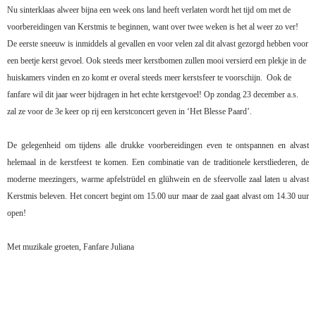
Nu sinterklaas alweer bijna een week ons land heeft verlaten wordt het tijd om met de
voorbereidingen van Kerstmis te beginnen, want over twee weken is het al weer zo ver!
De eerste sneeuw is inmiddels al gevallen en voor velen zal dit alvast gezorgd hebben voor
een beetje kerst gevoel. Ook steeds meer kerstbomen zullen mooi versierd een plekje in de
huiskamers vinden en zo komt er overal steeds meer kerstsfeer te voorschijn. Ook de
fanfare wil dit jaar weer bijdragen in het echte kerstgevoel! Op zondag 23 december a.s.
zal ze voor de 3e keer op rij een kerstconcert geven in ‘Het Blesse Paard’.
De gelegenheid om tijdens alle drukke voorbereidingen even te ontspannen en alvast
helemaal in de kerstfeest te komen. Een combinatie van de traditionele kerstliederen, de
moderne meezingers, warme apfelstrüdel en glühwein en de sfeervolle zaal laten u alvast
Kerstmis beleven. Het concert begint om 15.00 uur maar de zaal gaat alvast om 14.30 uur
open!
Met muzikale groeten, Fanfare Juliana