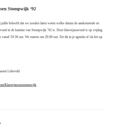
sen Stompwijk ‘92
 jullie beloofd dat we zouden laten weten welke datum de aankomende en
savond in de kantine van Stompwijk ’92 is. Deze klaverjasavond is op vrijdag
n vanaf 19.30 uur. We starten om 20.00 uur. Zet dit in je agenda of sla het op
Naomi Lelieveld
om/Klaverjassenstompwijk
e