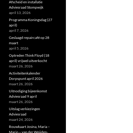
Afscheid en installatie
Adviesraad Stompwijk
april 13, 2026
Programma Koningsdag (27
april)
april 7, 2026
Geslaagd repaircafé op 28
maart
april 5, 2026
Optreden Think Floyd (18
april) vrijwel uitverkocht
maart 26, 2026
Activiteitenkalender
Dorpspunt april 2026
maart 26, 2026
Uitnodiging bijeenkomst
Adviesraad 9 april
maart 26, 2026
Uitslag verkiezingen
Adviesraad
maart 24, 2026
Rouwkaart Josina, Maria –
Marjo – van der Weijden-