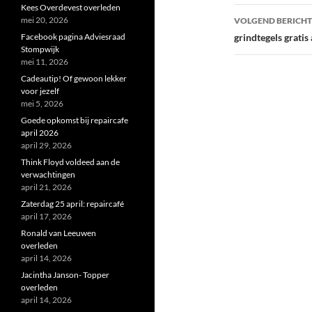
Kees Overdevest overleden
mei 20, 2026
VOLGEND BERICHT
Facebook pagina Adviesraad
grindtegels gratis 
Stompwijk
mei 11, 2026
Cadeautip! Of gewoon lekker
voor jezelf
mei 5, 2026
Goede opkomst bij repaircafe
april 2026
april 29, 2026
Think Floyd voldeed aan de
verwachtingen
april 21, 2026
Zaterdag 25 april: repaircafé
april 17, 2026
Ronald van Leeuwen
overleden
april 14, 2026
Jacintha Janson- Topper
overleden
april 14, 2026