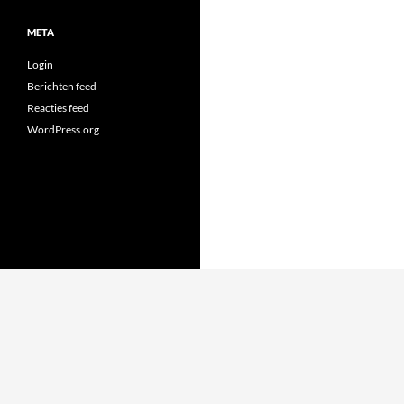
META
Login
Berichten feed
Reacties feed
WordPress.org