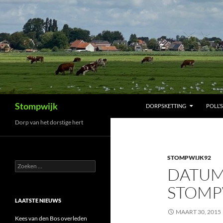
Ga
naar
de
inhoud
Zoeken
Stompwijk
DORPSKETTING
POLL’S
Dorp van het dorstige hert
STOMPWIJK92
Zoeken
DATUM
naar:
STOMP
LAATSTE NIEUWS
MAART 30, 2015
Kees van den Bos overleden