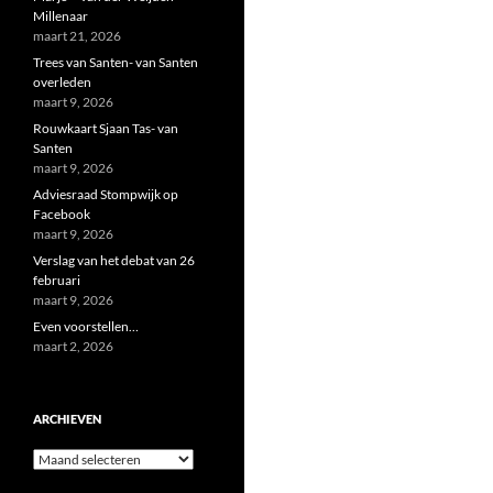
Millenaar
maart 21, 2026
Trees van Santen- van Santen
overleden
maart 9, 2026
Rouwkaart Sjaan Tas- van
Santen
maart 9, 2026
Adviesraad Stompwijk op
Facebook
maart 9, 2026
Verslag van het debat van 26
februari
maart 9, 2026
Even voorstellen…
maart 2, 2026
ARCHIEVEN
Archieven