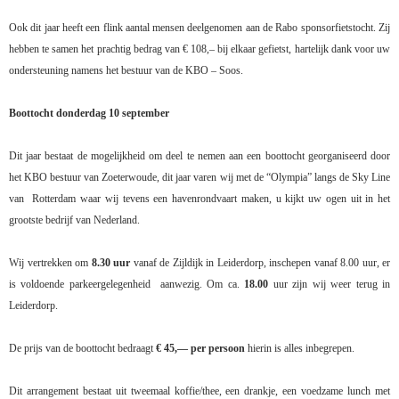
Ook dit jaar heeft een flink aantal mensen deelgenomen aan de Rabo sponsorfietstocht.
Zij
hebben te samen het prachtig bedrag van € 108,– bij elkaar gefietst, hartelijk dank voor uw
ondersteuning namens het bestuur van de KBO – Soos.
Boottocht donderdag 10 september
Dit jaar bestaat de mogelijkheid om deel te nemen aan een boottocht georganiseerd door
het KBO bestuur van Zoeterwoude, dit jaar varen wij met de “Olympia” langs de Sky Line
van
Rotterdam waar wij tevens een havenrondvaart maken, u kijkt uw ogen uit in het
grootste bedrijf van Nederland.
Wij vertrekken om
8.30 uur
vanaf de Zijldijk in Leiderdorp, inschepen vanaf 8.00 uur, er
is voldoende parkeergelegenheid
aanwezig. Om ca.
18.00
uur zijn wij weer terug in
Leiderdorp.
De prijs van de boottocht bedraagt
€ 45,— per persoon
hierin is alles inbegrepen.
Dit arrangement bestaat uit tweemaal koffie/thee, een drankje, een voedzame lunch met