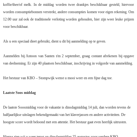
koffie/thee/of melk. In de middag worden twee drankjes beschikbaar gesteld, hiervoor
worden consumptiebonnen verstrekt, andere consumpties komen voor eigen rekening. Om
12.00 uur zal ook de traditionele verloting worden gehouden, hier zijn weer leuke prijzen
voor beschikbaar.
Als u een speciaal dieet gebruikt, dient u dit bij aanmelding op te geven.
Aanmelden bij Antoon van Santen t/m 2 september, graag contant afrekenen bij opgave
van deelneming. Er zijn 40 plaatsen beschikbaar, inschrijving in volgorde van aanmelding.
Het bestuur van KBO – Stompwijk wenst u mooi weer en een fijne dag toe.
Laatste Soos middag
De laatste Soosmiddag voor de vakantie is dinsdagmiddag 14 juli, dan worden tevens de
halfjaarlijkse uitslagen bekendgemaakt van het klaverjassen en andere activiteiten. De
hoogste score wordt beloond met een attentie. Het bestuur gaat even heerlijk uitrusten.
Hierna zien wij u weer terug op dinsdagmiddag 25 augustus voor verdere KBO –