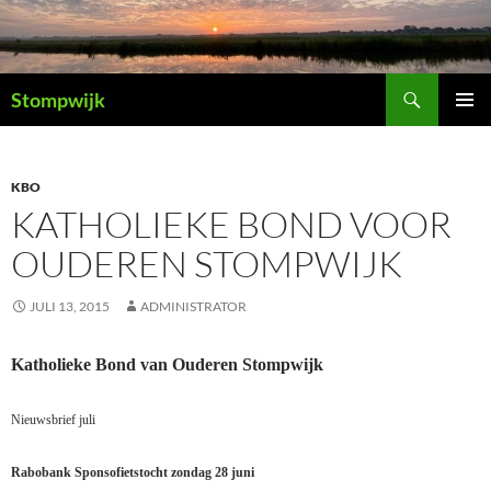
Ga
naar
de
Zoeken
inhoud
Stompwijk
PRIMAI
MENU
KBO
KATHOLIEKE BOND VOOR
OUDEREN STOMPWIJK
JULI 13, 2015
ADMINISTRATOR
Katholieke Bond van Ouderen Stompwijk
Nieuwsbrief juli
Rabobank Sponsofietstocht zondag 28 juni