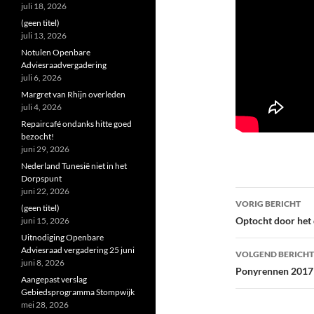
juli 18, 2026
(geen titel)
juli 13, 2026
Notulen Openbare
Adviesraadvergadering
juli 6, 2026
Margret van Rhijn overleden
juli 4, 2026
Repaircafé ondanks hitte goed
bezocht!
juni 29, 2026
Nederland Tunesië niet in het
Dorpspunt
juni 22, 2026
Bericht
VORIG BERICHT
(geen titel)
navigatie
Optocht door het
juni 15, 2026
Uitnodiging Openbare
Adviesraad vergadering 25 juni
VOLGEND BERICHT
juni 8, 2026
Ponyrennen 2017
Aangepast verslag
Gebiedsprogramma Stompwijk
mei 28, 2026