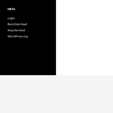
META
Login
Berichten feed
Reacties feed
WordPress.org