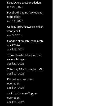
Kees Overdevest overleden
mei 20, 2026
Facebook pagina Adviesraad
Stompwijk
mei 11, 2026
Cadeautip! Of gewoon lekker
voor jezelf
mei 5, 2026
Goede opkomst bij repaircafe
april 2026
april 29, 2026
Think Floyd voldeed aan de
verwachtingen
april 21, 2026
Zaterdag 25 april: repaircafé
april 17, 2026
Ronald van Leeuwen
overleden
april 14, 2026
Jacintha Janson- Topper
overleden
april 14, 2026