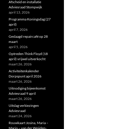
Afscheid en installatie
Adviesraad Stompwijk
april 13, 2026
Programma Koningsdag (27
april)
april 7, 2026
Geslaagd repaircafé op 28
maart
april 5, 2026
Optreden Think Floyd (18
april) vrijwel uitverkocht
maart 26, 2026
Activiteitenkalender
Dorpspunt april 2026
maart 26, 2026
Uitnodiging bijeenkomst
Adviesraad 9 april
maart 26, 2026
Uitslag verkiezingen
Adviesraad
maart 24, 2026
Rouwkaart Josina, Maria –
Marjo – van der Weijden-