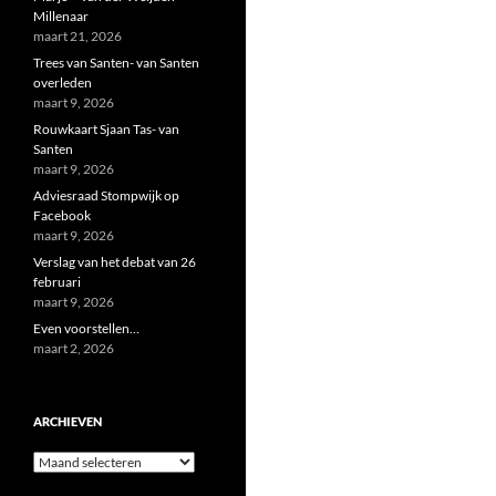
Millenaar
maart 21, 2026
Trees van Santen- van Santen
overleden
maart 9, 2026
Rouwkaart Sjaan Tas- van
Santen
maart 9, 2026
Adviesraad Stompwijk op
Facebook
maart 9, 2026
Verslag van het debat van 26
februari
maart 9, 2026
Even voorstellen…
maart 2, 2026
ARCHIEVEN
Archieven