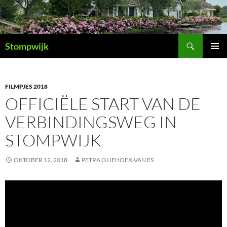
Ga
naar
de
Zoeken
inhoud
Stompwijk
PRIMAI
MENU
FILMPJES 2018
OFFICIËLE START VAN DE
VERBINDINGSWEG IN
STOMPWIJK
OKTOBER 12, 2018
PETRA OLIEHOEK-VAN ES