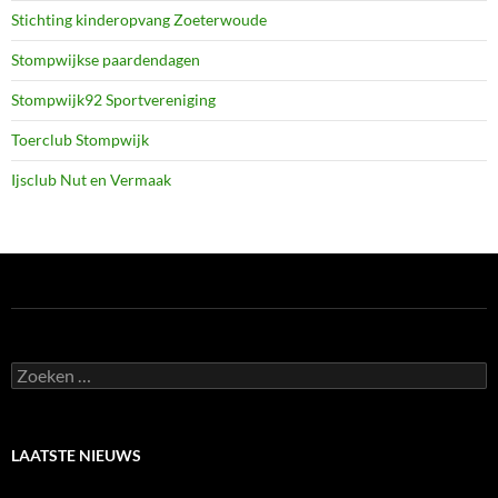
Stichting kinderopvang Zoeterwoude
Stompwijkse paardendagen
Stompwijk92 Sportvereniging
Toerclub Stompwijk
Ijsclub Nut en Vermaak
Zoeken
naar:
LAATSTE NIEUWS