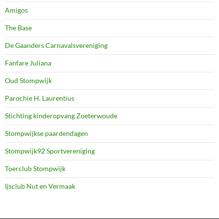
Amigos
The Base
De Gaanders Carnavalsvereniging
Fanfare Juliana
Oud Stompwijk
Parochie H. Laurentius
Stichting kinderopvang Zoeterwoude
Stompwijkse paardendagen
Stompwijk92 Sportvereniging
Toerclub Stompwijk
Ijsclub Nut en Vermaak