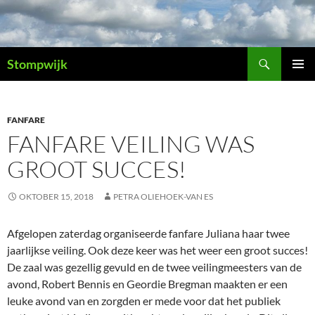
Ga
naar
de
Zoeken
inhoud
Stompwijk
PRIMAI
MENU
FANFARE
FANFARE VEILING WAS
GROOT SUCCES!
OKTOBER 15, 2018
PETRA OLIEHOEK-VAN ES
Afgelopen zaterdag organiseerde fanfare Juliana haar twee
jaarlijkse veiling. Ook deze keer was het weer een groot succes!
De zaal was gezellig gevuld en de twee veilingmeesters van de
avond, Robert Bennis en Geordie Bregman maakten er een
leuke avond van en zorgden er mede voor dat het publiek