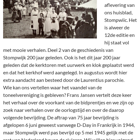
aflevering van
ons huisblad,
Stompwiic. Het
is alweer de
12de editie en
hij staat vol
met mooie verhalen. Deel 2 van de geschiedenis van
Stompwijk 200 jaar geleden. Ook is het dit jaar 200 jaar
geleden dat de kerktoren met uurwerk en klok geplaatst werd
en dat het kerkhof werd aangelegd. In augustus wordt hier
extra aandacht aan besteed door de Laurentius parochie.
Wie kan ons vertellen waar het vaandel van de
toneelvereniging is gebleven? Frans Jansen vertelt deze keer
het verhaal over de voorkant van de bidprentjes en we zijn op
zoek naar verhalen over de oorlogstijd en over de daarop
volgende bevrijding. De aftrap van 75 jaar bevrijding is
afgelopen 6 juni geweest vanwege D-Day in Frankrijk in 1944,
maar Stompwijk werd pas bevrijd op 5 mei 1945 gelijk met de
rest van Nederland boven de rivieren. Wij willen hier volgend