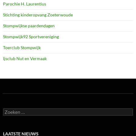
Parochie H. Laurentius
Stichting kinderopvang Zoeterwoude
Stompwijkse paardendagen
Stompwijk92 Sportvereniging
Toerclub Stompwijk
Ijsclub Nut en Vermaak
Zoeken
naar:
LAATSTE NIEUWS