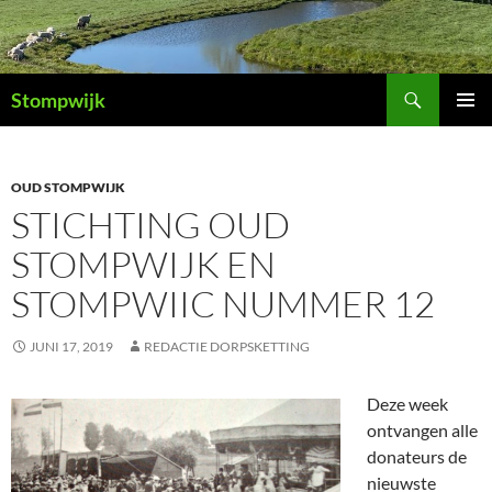
Ga
naar
de
Zoeken
inhoud
Stompwijk
PRIMAI
MENU
OUD STOMPWIJK
STICHTING OUD
STOMPWIJK EN
STOMPWIIC NUMMER 12
JUNI 17, 2019
REDACTIE DORPSKETTING
Deze week
ontvangen alle
donateurs de
nieuwste