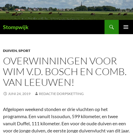
Ga
naar
de
Zoeken
inhoud
Stompwijk
PRIMAI
MENU
DUIVEN
,
SPORT
OVERWINNINGEN VOOR
WIM V.D. BOSCH EN COMB.
VAN LEEUWEN!
JUNI 24, 2019
REDACTIE DORPSKETTING
Afgelopen weekend stonden er drie vluchten op het
programma. Een vanuit Issoudun, 599 kilometer, en twee
vanuit Duffel, 111 kilometer. Een voor de oude duiven en een
voor de jonge duiven, de eerste jonge duivenvlucht van dit jaar.