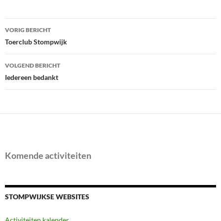
Bericht
VORIG BERICHT
navigatie
Toerclub Stompwijk
VOLGEND BERICHT
Iedereen bedankt
Komende activiteiten
STOMPWIJKSE WEBSITES
Activiteiten kalender