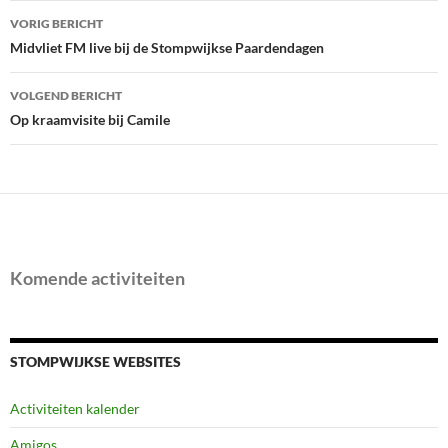
Bericht
VORIG BERICHT
navigatie
Midvliet FM live bij de Stompwijkse Paardendagen
VOLGEND BERICHT
Op kraamvisite bij Camile
Komende activiteiten
STOMPWIJKSE WEBSITES
Activiteiten kalender
Amigos