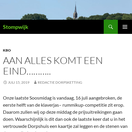
Ga
naar
de
Zoeken
inhoud
Stompwijk
PRIMAI
MENU
KBO
AAN ALLES KOMT EEN
EIND………..
JULI 15, 2019
REDACTIE DORPSKETTING
Onze laatste Soosmidag is vandaag, 16 juli aangebroken, de
eerste helft van de klaverjas– rummikup-competitie zit erop.
Daarom zullen wij op deze middag de prijsuitreikingen gaan
doen. Waarschijnlijk is dit dan ook de laatste keer dat u in het
vertrouwde Dorpshuis een kaartje zal leggen en de stenen van