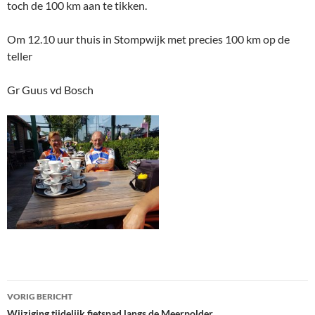
toch de 100 km aan te tikken.
Om 12.10 uur thuis in Stompwijk met precies 100 km op de
teller
Gr Guus vd Bosch
Bericht
VORIG BERICHT
Wijziging tijdelijk fietspad langs de Meerpolder