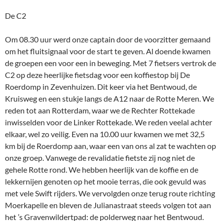
De C2
Om 08.30 uur werd onze captain door de voorzitter gemaand
om het fluitsignaal voor de start te geven. Al doende kwamen
de groepen een voor een in beweging. Met 7 fietsers vertrok de
C2 op deze heerlijke fietsdag voor een koffiestop bij De
Roerdomp in Zevenhuizen. Dit keer via het Bentwoud, de
Kruisweg en een stukje langs de A12 naar de Rotte Meren. We
reden tot aan Rotterdam, waar we de Rechter Rottekade
inwisselden voor de Linker Rottekade. We reden veelal achter
elkaar, wel zo veilig. Even na 10.00 uur kwamen we met 32,5
km bij de Roerdomp aan, waar een van ons al zat te wachten op
onze groep. Vanwege de revalidatie fietste zij nog niet de
gehele Rotte rond. We hebben heerlijk van de koffie en de
lekkernijen genoten op het mooie terras, die ook gevuld was
met vele Swift rijders. We vervolgden onze terug route richting
Moerkapelle en bleven de Julianastraat steeds volgen tot aan
het ’s Gravenwildertpad: de polderweg naar het Bentwoud.