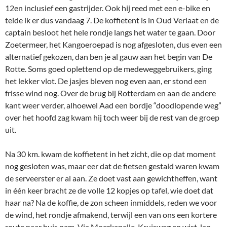
12en inclusief een gastrijder. Ook hij reed met een e-bike en
telde ik er dus vandaag 7. De koffietent is in Oud Verlaat en de
captain besloot het hele rondje langs het water te gaan. Door
Zoetermeer, het Kangoeroepad is nog afgesloten, dus even een
alternatief gekozen, dan ben je al gauw aan het begin van De
Rotte. Soms goed oplettend op de medeweggebruikers, ging
het lekker vlot. De jasjes bleven nog even aan, er stond een
frisse wind nog. Over de brug bij Rotterdam en aan de andere
kant weer verder, alhoewel Aad een bordje “doodlopende weg”
over het hoofd zag kwam hij toch weer bij de rest van de groep
uit.
Na 30 km. kwam de koffietent in het zicht, die op dat moment
nog gesloten was, maar eer dat de fietsen gestald waren kwam
de serveerster er al aan. Ze doet vast aan gewichtheffen, want
in één keer bracht ze de volle 12 kopjes op tafel, wie doet dat
haar na? Na de koffie, de zon scheen inmiddels, reden we voor
de wind, het rondje afmakend, terwijl een van ons een kortere
route naar huis nam. Via Moerkapelle, Kruisweg en wist Jan