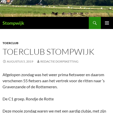
Ga
naar
de
Zoeken
inhoud
Stompwijk
PRIMAI
MENU
TOERCLUB
TOERCLUB STOMPWIJK
AUGUSTUS 5, 2019
REDACTIE DORPSKETTING
Afgelopen zondag was het weer prima fietsweer en daarom
verschenen 55 fietsers aan het vertrek voor de ritten naar ’s
Gravenzande of de Rottemeren.
De C1 groep. Rondje de Rotte
Deze mooie zondag waren we met een aardig clubje, met zijn