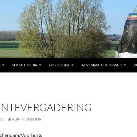
SOCIALE MEDIA
DORPSPUNT
ADVIESRAAD STOMPWIJK
Z
NTEVERGADERING
03
ADMINISTRATOR
schendam/Voorburg.