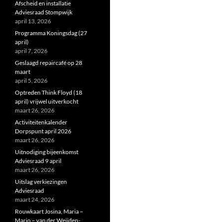
Afscheid en installatie
Adviesraad Stompwijk
april 13, 2026
Programma Koningsdag (27
april)
april 7, 2026
Geslaagd repaircafé op 28
maart
april 5, 2026
Optreden Think Floyd (18
april) vrijwel uitverkocht
maart 26, 2026
Activiteitenkalender
Dorpspunt april 2026
maart 26, 2026
Uitnodiging bijeenkomst
Adviesraad 9 april
maart 26, 2026
Uitslag verkiezingen
Adviesraad
maart 24, 2026
Rouwkaart Josina, Maria –
Marjo – van der Weijden-