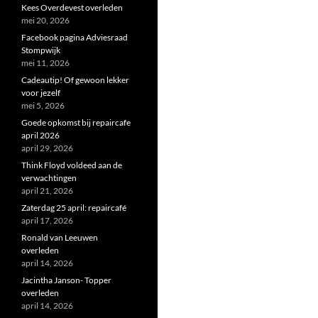
Kees Overdevest overleden
mei 20, 2026
Facebook pagina Adviesraad
Stompwijk
mei 11, 2026
Cadeautip! Of gewoon lekker
voor jezelf
mei 5, 2026
Goede opkomst bij repaircafe
april 2026
april 29, 2026
Think Floyd voldeed aan de
verwachtingen
april 21, 2026
Zaterdag 25 april: repaircafé
april 17, 2026
Ronald van Leeuwen
overleden
april 14, 2026
Jacintha Janson- Topper
overleden
april 14, 2026