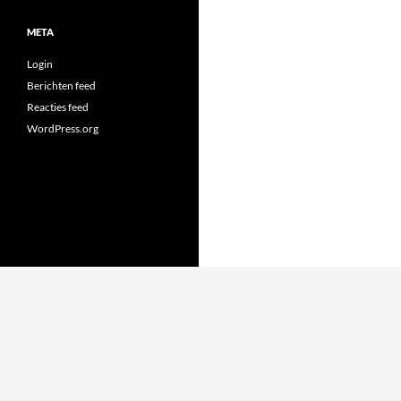
META
Login
Berichten feed
Reacties feed
WordPress.org