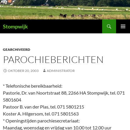
Ga
naar
de
Zoeken
inhoud
Stompwijk
PRIMAI
MENU
GEARCHIVEERD
PAROCHIEBERICHTEN
OKTOBER 20, 2003
ADMINISTRATOR
* Telefonische bereikbaarheid:
Pastorie, Dr. van Noortstraat 88, 2266 HA Stompwijk, tel. 071
5801604
Pastoor B. van der Plas, tel. 071 5801215
Koster A. Hilgersom, tel. 071 5801563
* Openingstijden parochiesecretariaat:
Maandag, woensdag en vrijdag van 10.00 tot 12.00 uur