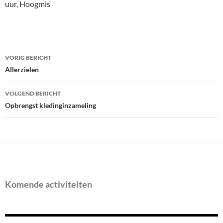
uur, Hoogmis
Bericht
VORIG BERICHT
navigatie
Allerzielen
VOLGEND BERICHT
Opbrengst kledinginzameling
Komende activiteiten