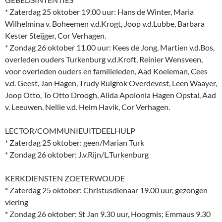
* Zaterdag 25 oktober 19.00 uur: Hans de Winter, Maria
Wilhelmina v. Boheemen v.d.Krogt, Joop v.d.Lubbe, Barbara
Kester Steijger, Cor Verhagen.
* Zondag 26 oktober 11.00 uur: Kees de Jong, Martien v.d.Bos,
overleden ouders Turkenburg v.d.Kroft, Reinier Wensveen,
voor overleden ouders en familieleden, Aad Koeleman, Cees
v.d. Geest, Jan Hagen, Trudy Ruigrok Overdevest, Leen Waayer,
Joop Otto, To Otto Droogh, Alida Apolonia Hagen Opstal, Aad
v. Leeuwen, Nellie v.d. Helm Havik, Cor Verhagen.
LECTOR/COMMUNIEUITDEELHULP
* Zaterdag 25 oktober: geen/Marian Turk
* Zondag 26 oktober: J.v.Rijn/L.Turkenburg
KERKDIENSTEN ZOETERWOUDE
* Zaterdag 25 oktober: Christusdienaar 19.00 uur, gezongen
viering
* Zondag 26 oktober: St Jan 9.30 uur, Hoogmis; Emmaus 9.30