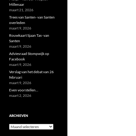
Millenaar
maart 21, 2026
Trees van Santen- van Santen
overleden
maart 9, 2026
Rouwkaart Sjaan Tas- van
Santen
maart 9, 2026
Adviesraad Stompwijk op
Facebook
maart 9, 2026
Verslag van het debat van 26
februari
maart 9, 2026
Even voorstellen…
maart 2, 2026
ARCHIEVEN
Archieven