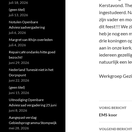
juli 18, 2026
Kerstavond. The
(geen titel)
ingestudeerd. N
juli 13, 2026
zijn vader en mo
Notulen Openbare
dit feest!!! We z
Adviesraadvergadering
juli 6, 2026
heb je nog een m
Margret van Rhijn overleden
drie koningen op
juli 4, 2026
aan in onze ker
Repaircafé ondanks hitte goed
iedereen gezelli
bezocht!
natuurlijk een l
juni 29, 2026
Nederland Tunesië niet in het
Dorpspunt
Werkgroep Gezi
juni 22, 2026
(geen titel)
juni 15, 2026
Uitnodiging Openbare
Bericht
Adviesraad vergadering 25 juni
VORIG BERICHT
juni 8, 2026
navigatie
EMS koor
Aangepast verslag
Gebiedsprogramma Stompwijk
mei 28, 2026
VOLGEND BERICHT