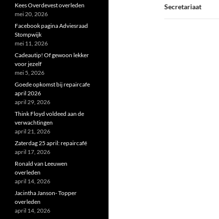
Kees Overdevest overleden
Secretariaat
mei 20, 2026
Facebook pagina Adviesraad
Stompwijk
mei 11, 2026
Cadeautip! Of gewoon lekker
voor jezelf
mei 5, 2026
Goede opkomst bij repaircafe
april 2026
april 29, 2026
Think Floyd voldeed aan de
verwachtingen
april 21, 2026
Zaterdag 25 april: repaircafé
april 17, 2026
Ronald van Leeuwen
overleden
april 14, 2026
Jacintha Janson- Topper
overleden
april 14, 2026