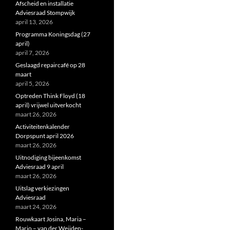
Afscheid en installatie
Adviesraad Stompwijk
april 13, 2026
Programma Koningsdag (27
april)
april 7, 2026
Geslaagd repaircafé op 28
maart
april 5, 2026
Optreden Think Floyd (18
april) vrijwel uitverkocht
maart 26, 2026
Activiteitenkalender
Dorpspunt april 2026
maart 26, 2026
Uitnodiging bijeenkomst
Adviesraad 9 april
maart 26, 2026
Uitslag verkiezingen
Adviesraad
maart 24, 2026
Rouwkaart Josina, Maria –
Marjo – van der Weijden-