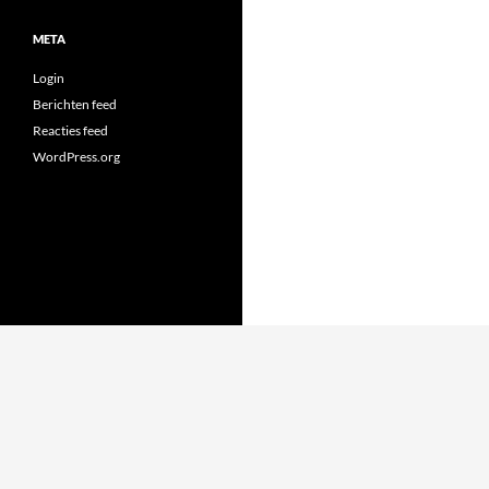
META
Login
Berichten feed
Reacties feed
WordPress.org