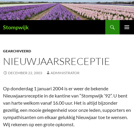
Ga
naar
de
Zoeken
inhoud
Stompwijk
PRIMAI
MENU
GEARCHIVEERD
NIEUWJAARSRECEPTIE
DECEMBER 22, 2003
ADMINISTRATOR
Op donderdag 1 januari 2004 is er weer de bekende
Nieuwjaarsreceptie in de kantine van “Stompwijk ‘92”. U bent
van harte welkom vanaf 16.00 uur. Het is altijd bijzonder
gezellig, een mooie gelegenheid voor onze leden, supporters en
sympathisanten om elkaar gelukkig Nieuwjaar toe te wensen.
Wij rekenen op een grote opkomst.