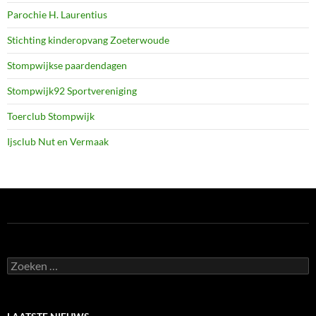
Parochie H. Laurentius
Stichting kinderopvang Zoeterwoude
Stompwijkse paardendagen
Stompwijk92 Sportvereniging
Toerclub Stompwijk
Ijsclub Nut en Vermaak
Zoeken
naar: