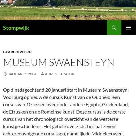
Ga
naar
de
Zoeken
inhoud
Stompwijk
PRIMAI
MENU
GEARCHIVEERD
MUSEUM SWAENSTEYN
JANUARI 5, 2004
ADMINISTRATOR
Op dinsdagochtend 20 januari start in Museum Swaensteyn,
Voorburg opnieuw de cursus Kunst van de Oudheid, een
cursus van 10 lessen over onder andere Egypte, Griekenland,
de Etrusken en de Romeinse kunst. Deze cursus is de eerste
cursus van het chronologisch overzicht van de westerse
kunstgeschiedenis. Het gehele overzicht beslaat zeven
achtereenvolgende cursussen, namelijk de Middeleeuwen,