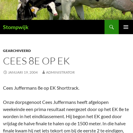
Ga
naar
de
Zoeken
inhoud
Stompwijk
PRIMAI
MENU
GEARCHIVEERD
CEES 8E OP EK
JANUARI 19, 2004
ADMINISTRATOR
Cees Juffermans 8e op EK Shorttrack.
Onze dorpsgenoot Cees Juffermans heeft afgelopen
weekeinde een prima resultaat neergezet door op het EK 8e te
worden in het eindklassement. Hij begon het EK goed door
vrijdag de halve finale te halen op de 1500 meter. In die halve
finale kwam hij net iets tekort om bij de eerste 2 te eindigen,