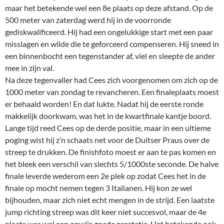
maar het betekende wel een 8e plaats op deze afstand. Op de
500 meter van zaterdag werd hij in de voorronde
gediskwalificeerd. Hij had een ongelukkige start met een paar
misslagen en wilde die te geforceerd compenseren. Hij sneed in
een binnenbocht een tegenstander af, viel en sleepte de ander
mee in zijn val.
Na deze tegenvaller had Cees zich voorgenomen om zich op de
1000 meter van zondag te revancheren. Een finaleplaats moest
er behaald worden! En dat lukte. Nadat hij de eerste ronde
makkelijk doorkwam, was het in de kwartfinale kantje boord.
Lange tijd reed Cees op de derde positie, maar in een ultieme
poging wist hij z’n schaats net voor de Duitser Praus over de
streep te drukken. De finishfoto moest er aan te pas komen en
het bleek een verschil van slechts 5/1000ste seconde. De halve
finale leverde wederom een 2e plek op zodat Cees het in de
finale op mocht nemen tegen 3 Italianen. Hij kon ze wel
bijhouden, maar zich niet echt mengen in de strijd. Een laatste
jump richting streep was dit keer niet succesvol, maar de 4e
plaats was wel een onwijs goede prestatie. Het betekende ook