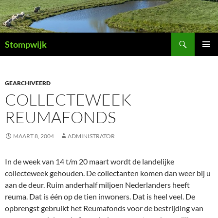
Ga
naar
de
Zoeken
inhoud
Stompwijk
PRIMAI
MENU
GEARCHIVEERD
COLLECTEWEEK
REUMAFONDS
MAART 8, 2004
ADMINISTRATOR
In de week van 14 t/m 20 maart wordt de landelijke
collecteweek gehouden. De collectanten komen dan weer bij u
aan de deur. Ruim anderhalf miljoen Nederlanders heeft
reuma. Dat is één op de tien inwoners. Dat is heel veel. De
opbrengst gebruikt het Reumafonds voor de bestrijding van