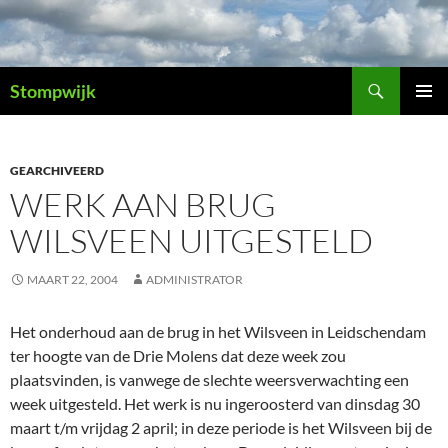
Ga
naar
de
Zoeken
inhoud
Stompwijk
PRIMAI
MENU
GEARCHIVEERD
WERK AAN BRUG
WILSVEEN UITGESTELD
MAART 22, 2004
ADMINISTRATOR
Het onderhoud aan de brug in het Wilsveen in Leidschendam
ter hoogte van de Drie Molens dat deze week zou
plaatsvinden, is vanwege de slechte weersverwachting een
week uitgesteld. Het werk is nu ingeroosterd van dinsdag 30
maart t/m vrijdag 2 april; in deze periode is het Wilsveen bij de