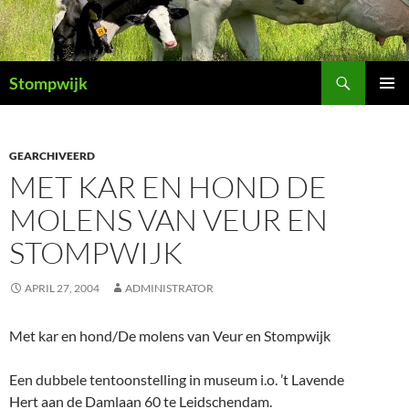
Ga
naar
de
Zoeken
inhoud
Stompwijk
PRIMAI
MENU
GEARCHIVEERD
MET KAR EN HOND DE
MOLENS VAN VEUR EN
STOMPWIJK
APRIL 27, 2004
ADMINISTRATOR
Met kar en hond/De molens van Veur en Stompwijk
Een dubbele tentoonstelling in museum i.o. ’t Lavende
Hert aan de Damlaan 60 te Leidschendam.