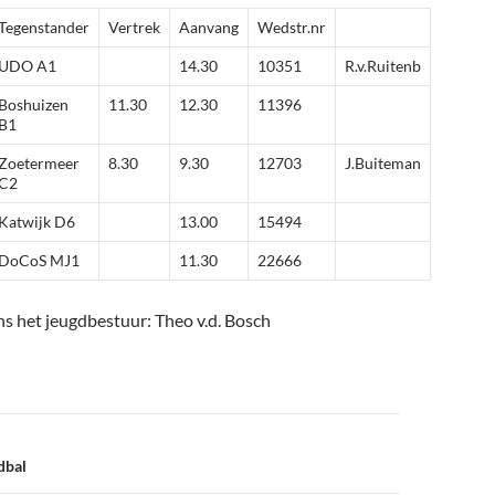
Tegenstander
Vertrek
Aanvang
Wedstr.nr
UDO A1
14.30
10351
R.v.Ruitenb
Boshuizen
11.30
12.30
11396
B1
Zoetermeer
8.30
9.30
12703
J.Buiteman
C2
Katwijk D6
13.00
15494
DoCoS MJ1
11.30
22666
 het jeugdbestuur: Theo v.d. Bosch
dbal