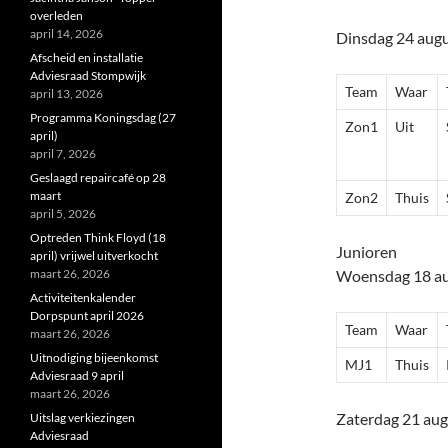
overleden
april 14, 2026
Dinsdag 24 aug
Afscheid en installatie
Adviesraad Stompwijk
Team
Waar
april 13, 2026
Programma Koningsdag (27
Zon1
Uit
april)
april 7, 2026
Geslaagd repaircafé op 28
maart
Zon2
Thuis
april 5, 2026
Optreden Think Floyd (18
Junioren
april) vrijwel uitverkocht
maart 26, 2026
Woensdag 18 a
Activiteitenkalender
Dorpspunt april 2026
Team
Waar
maart 26, 2026
Uitnodiging bijeenkomst
MJ1
Thuis
Adviesraad 9 april
maart 26, 2026
Zaterdag 21 aug
Uitslag verkiezingen
Adviesraad