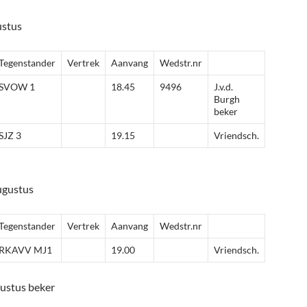
ustus
Tegenstander
Vertrek
Aanvang
Wedstr.nr
SVOW 1
18.45
9496
J.v.d.
Burgh
beker
SJZ 3
19.15
Vriendsch.
ugustus
Tegenstander
Vertrek
Aanvang
Wedstr.nr
RKAVV MJ1
19.00
Vriendsch.
ustus beker