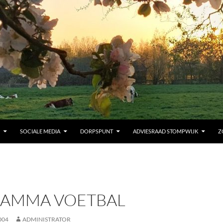
SOCIALE MEDIA
DORPSPUNT
ADVIESRAAD STOMPWIJK
Z
AMMA VOETBAL
004
ADMINISTRATOR