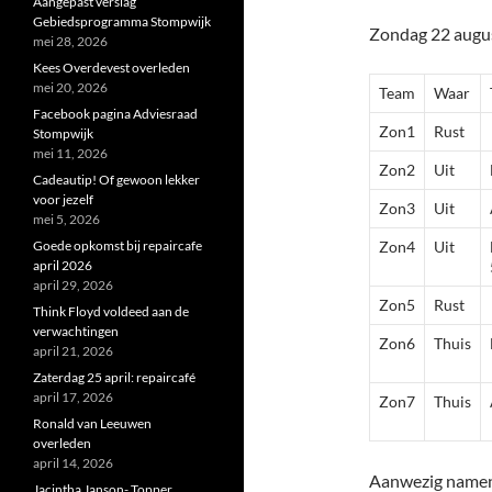
Aangepast verslag
Gebiedsprogramma Stompwijk
Zondag 22 augu
mei 28, 2026
Kees Overdevest overleden
mei 20, 2026
Team
Waar
Facebook pagina Adviesraad
Zon1
Rust
Stompwijk
mei 11, 2026
Zon2
Uit
Cadeautip! Of gewoon lekker
voor jezelf
Zon3
Uit
mei 5, 2026
Goede opkomst bij repaircafe
Zon4
Uit
april 2026
april 29, 2026
Zon5
Rust
Think Floyd voldeed aan de
verwachtingen
Zon6
Thuis
april 21, 2026
Zaterdag 25 april: repaircafé
april 17, 2026
Zon7
Thuis
Ronald van Leeuwen
overleden
april 14, 2026
Aanwezig namens
Jacintha Janson- Topper