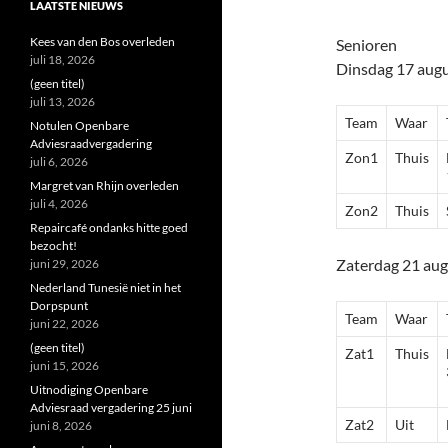
LAATSTE NIEUWS
Kees van den Bos overleden
Senioren
juli 18, 2026
Dinsdag 17 aug
(geen titel)
juli 13, 2026
Team
Waar
Notulen Openbare
Adviesraadvergadering
Zon1
Thuis
juli 6, 2026
Margret van Rhijn overleden
juli 4, 2026
Zon2
Thuis
Repaircafé ondanks hitte goed
bezocht!
Zaterdag 21 au
juni 29, 2026
Nederland Tunesië niet in het
Dorpspunt
Team
Waar
juni 22, 2026
(geen titel)
Zat1
Thuis
juni 15, 2026
Uitnodiging Openbare
Adviesraad vergadering 25 juni
Zat2
Uit
juni 8, 2026