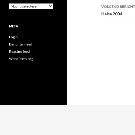
Archieven
VOLGEND BERICHT
Heisa 2004
META
Login
Berichten feed
Reacties feed
WordPress.org