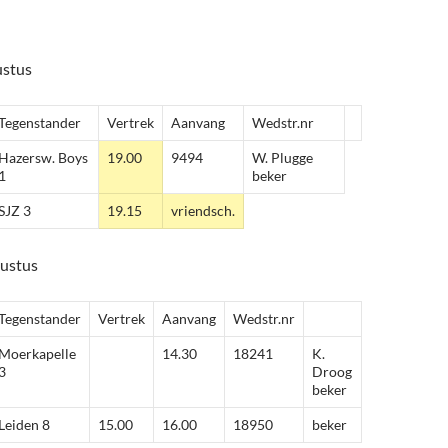
ustus
Tegenstander
Vertrek
Aanvang
Wedstr.nr
Hazersw. Boys
19.00
9494
W. Plugge
1
beker
SJZ 3
19.15
vriendsch.
gustus
Tegenstander
Vertrek
Aanvang
Wedstr.nr
Moerkapelle
14.30
18241
K.
3
Droog
beker
Leiden 8
15.00
16.00
18950
beker