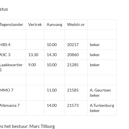
stus
Tegenstander
Vertrek
Aanvang
Wedstr.nr
HBS 4
10.00
20217
beker
ASC 3
13.30
14.30
20860
beker
Laakkwartier
9.00
10.00
21285
beker
5
MMO 7
11.00
21585
A. Geurtsen
beker
Alkmania 7
14.00
21573
A.Turkenburg
beker
 het bestuur: Marc Tilburg