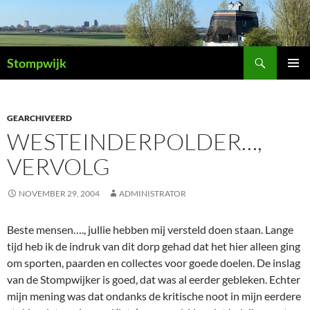
Ga
naar
de
Zoeken
inhoud
Stompwijk
PRIMAI
MENU
GEARCHIVEERD
WESTEINDERPOLDER…,
VERVOLG
NOVEMBER 29, 2004
ADMINISTRATOR
Beste mensen…., jullie hebben mij versteld doen staan. Lange
tijd heb ik de indruk van dit dorp gehad dat het hier alleen ging
om sporten, paarden en collectes voor goede doelen. De inslag
van de Stompwijker is goed, dat was al eerder gebleken. Echter
mijn mening was dat ondanks de kritische noot in mijn eerdere