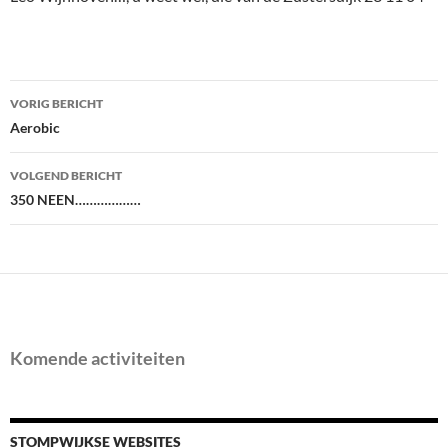
Bericht
VORIG BERICHT
navigatie
Aerobic
VOLGEND BERICHT
350 NEEN………………
Komende activiteiten
STOMPWIJKSE WEBSITES