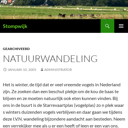
Ga
naar
de
Zoeken
inhoud
Stompwijk
PRIMAI
MENU
GEARCHIVEERD
NATUURWANDELING
JANUARI 10, 2005
ADMINISTRATOR
Het is winter, de tijd dat er veel vreemde vogels in Nederland
zijn. Ze zoeken dan een beschut plekje om de kou de baas te
blijven en ze moeten natuurlijk ook eten kunnen vinden. Bij
ons in de buurt is de Starrevaartplas (vogelplas) zo n plek waar
s winters duizenden vogels verblijven en daar gaan we tijdens
deze I.V.N. wandeling bijzondere aandacht aan besteden. Neem
een verrekijker mee als u er een heeft of leen er een van ons.