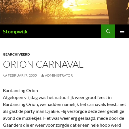
Ga
naar
de
inhoud
Zoeken
Stompwijk
PRIMAI
MENU
GEARCHIVEERD
ORION CARNAVAL
FEBRUARI 7, 2005
ADMINISTRATOR
Bardancing Orion
Afgelopen vrijdag was het natuurlijk weer groot feest in
Bardancing Orion, we hadden namelijk het carnavals feest, met
als gast de party man Dj akie. Hij verzorgde deze zeer gezellige
avond de muziekjes. Het was weer erg geslaagd, mede door de
Gaanders die er weer voor zorgde dat er een hele hoop werd