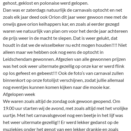
gehost, geklost en polonaise werd gelopen.
Dan was er zaterdags natuurlijk de carnavals optocht en net
zoals elk jaar deed ook Orion dit jaar weer gewoon mee met de
onwijs gave orion keihappers kar, en zoals al eerder gezegd
waren we natuurlijk van plan om voor het derde jaar achtereen
de prijs weer in de macht te slepen. Dat is weer gelukt, dat
houdt in dat we de wisselbeker nu echt mogen houden!!!! Niet
alleen maar we hebben ook nog eens de optocht in
Leidschendam gewonnen. Afgezien van alle gewonnen prijzen
was het ook weer uitermate gezellig op onze kar er werd flink
op los gefeest en gebeest!!! Ook de foto’s van carnaval zullen
binnenkort op onze fotolijst verschijnen, zodat jullie allemaal
nog eventjes kunnen komen kijken naar die mooie kar.
Afgelopen week
We waren zoals altijd de zondag ook gewoon geopend. Om
19.00 uur starten wij de avond, met zoals altijd met het vrolijke
uurtje. Met het carnavalsgevoel nog een beetje in het lijf was
het weer uitermate gezellig!! Er werd lekker gedanst op de
muziekjes onder het genot van een lekker drankje en zoals