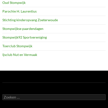
Oud Stompwijk
Parochie H. Laurentius
Stichting kinderopvang Zoeterwoude
Stompwijkse paardendagen
Stompwijk92 Sportvereniging
Toerclub Stompwijk
Ijsclub Nut en Vermaak
Zoeken
naar: