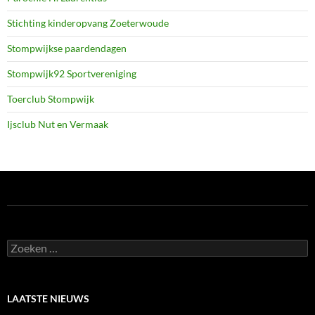
Stichting kinderopvang Zoeterwoude
Stompwijkse paardendagen
Stompwijk92 Sportvereniging
Toerclub Stompwijk
Ijsclub Nut en Vermaak
Zoeken
naar:
LAATSTE NIEUWS