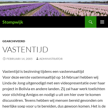
Ga
naar
de
Zoeken
inhoud
Stompwijk
PRIMAI
MENU
GEARCHIVEERD
VASTENTIJD
FEBRUARI 14, 2005
ADMINISTRATOR
Vastentijd is bezinning tijdens een vastenmaaltijd
Voor deze eerste vastenmaaltijd op 16 februari hebben wij
Linda de Jong uitgenodigd met een videopresentatie over haar
project in Bolivia en andere landen. Zij zal haar werk toelichten
voor stichting Amigos en nodigt u uit om hier over te komen
discussiëren. Tevens hebben wij mensen bereid gevonden om
heerlijke soep voor u te bereiden, dus gewoon komen. Het is de