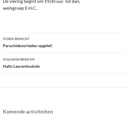
De viering begint om 19.00 uur. Tot dan,
werkgroep E.H.C..
Bericht
VORIG BERICHT
navigatie
Parochiekoorleden opgelet!
VOLGEND BERICHT
Hallo Laurentiuskids
Komende activiteiten