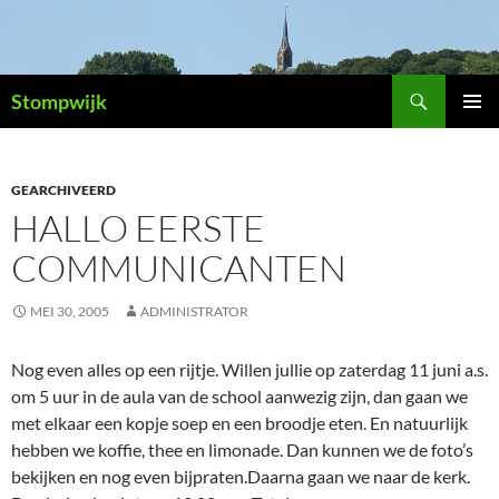
Ga
naar
de
Zoeken
inhoud
Stompwijk
PRIMAI
MENU
GEARCHIVEERD
HALLO EERSTE
COMMUNICANTEN
MEI 30, 2005
ADMINISTRATOR
Nog even alles op een rijtje. Willen jullie op zaterdag 11 juni a.s.
om 5 uur in de aula van de school aanwezig zijn, dan gaan we
met elkaar een kopje soep en een broodje eten. En natuurlijk
hebben we koffie, thee en limonade. Dan kunnen we de foto’s
bekijken en nog even bijpraten.Daarna gaan we naar de kerk.