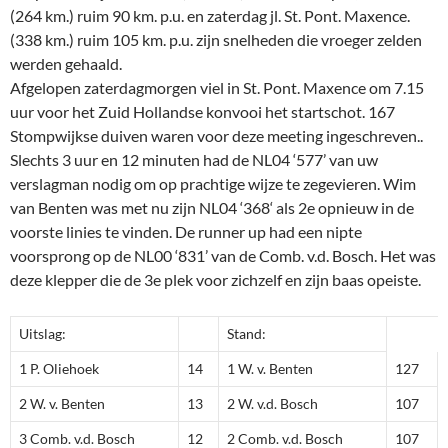
(264 km.) ruim 90 km. p.u. en zaterdag jl. St. Pont. Maxence.
(338 km.) ruim 105 km. p.u. zijn snelheden die vroeger zelden
werden gehaald.
Afgelopen zaterdagmorgen viel in St. Pont. Maxence om 7.15
uur voor het Zuid Hollandse konvooi het startschot. 167
Stompwijkse duiven waren voor deze meeting ingeschreven..
Slechts 3 uur en 12 minuten had de NL04 ‘577’ van uw
verslagman nodig om op prachtige wijze te zegevieren. Wim
van Benten was met nu zijn NL04 ‘368‘ als 2e opnieuw in de
voorste linies te vinden. De runner up had een nipte
voorsprong op de NL00 ‘831’ van de Comb. v.d. Bosch. Het was
deze klepper die de 3e plek voor zichzelf en zijn baas opeiste.
Uitslag:
Stand:
1 P. Oliehoek
14
1 W. v. Benten
127
2 W. v. Benten
13
2 W. v.d. Bosch
107
3 Comb. v.d. Bosch
12
2 Comb. v.d. Bosch
107