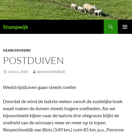
Ga
naar
de
Zoeken
inhoud
Stompwijk
PRIMAI
MENU
GEARCHIVEERD
POSTDUIVEN
JUNI 6, 2005
ADMINISTRATOR
Wedstrijdduiven gaan steeds sneller
Doordat de wind de laatste weken vanuit de zuidelijke hoek
waait maken de duiven steeds hogere snelheden. Als we
bijvoorbeeld kijken naar de laatste drie vliegraces blijkt de
snelheid van de winnaars meer en meer op te lopen.
Respectievelijk van Blois (549 km.) ruim 85 km. p.u., Peronne