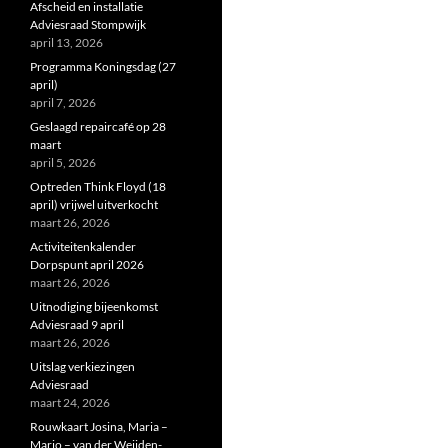
Afscheid en installatie
Adviesraad Stompwijk
april 13, 2026
Programma Koningsdag (27
april)
april 7, 2026
Geslaagd repaircafé op 28
maart
april 5, 2026
Optreden Think Floyd (18
april) vrijwel uitverkocht
maart 26, 2026
Activiteitenkalender
Dorpspunt april 2026
maart 26, 2026
Uitnodiging bijeenkomst
Adviesraad 9 april
maart 26, 2026
Uitslag verkiezingen
Adviesraad
maart 24, 2026
Rouwkaart Josina, Maria –
Marjo – van der Weijden-