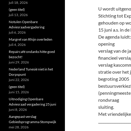
juli 18, 2026
U wordt uitgeno
(geen titel)
juli 13, 2026
Stichting tot Ex
Notulen Openbare
gehouden op w
Adviesraadvergadering
15 juni a.s. in 
juli 6, 2026
De agenda luidt:
Margret van Rhijn overleden
opening
juli 4, 2026
verslag van de j
Repaircafé ondanks hitte goed
bezocht!
financieel versl
juni 29, 2026
verslag kascommi
Nederland Tunesië niet in het
stratie over het
Dorpspunt
begroting 2005
juni 22, 2026
bestuursverkiezi
(geen titel)
juni 15, 2026
(penningmeester)
Uitnodiging Openbare
rondvraag
Adviesraad vergadering 25 juni
sluiting.
juni 8, 2026
Met vriendelijke
Aangepast verslag
__________________
Gebiedsprogramma Stompwijk
mei 28, 2026