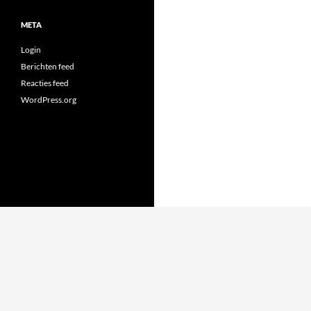
META
Login
Berichten feed
Reacties feed
WordPress.org