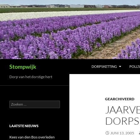
Ga
naar
de
inhoud
Zoeken
Stompwijk
DORPSKETTING
POLL’S
Dorp van het dorstige hert
GEARCHIVEERD
Zoeken
JAARV
naar:
DORPS
LAATSTE NIEUWS
JUNI 13, 2005
Kees van den Bos overleden