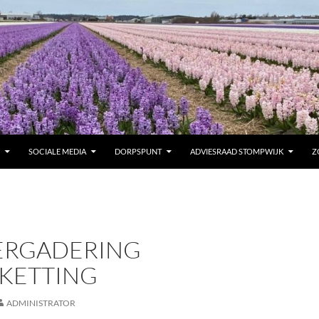
SOCIALE MEDIA
DORPSPUNT
ADVIESRAAD STOMPWIJK
Z
ERGADERING
KETTING
ADMINISTRATOR