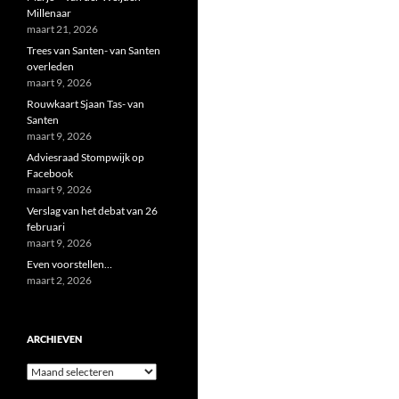
Millenaar
maart 21, 2026
Trees van Santen- van Santen
overleden
maart 9, 2026
Rouwkaart Sjaan Tas- van
Santen
maart 9, 2026
Adviesraad Stompwijk op
Facebook
maart 9, 2026
Verslag van het debat van 26
februari
maart 9, 2026
Even voorstellen…
maart 2, 2026
ARCHIEVEN
Archieven