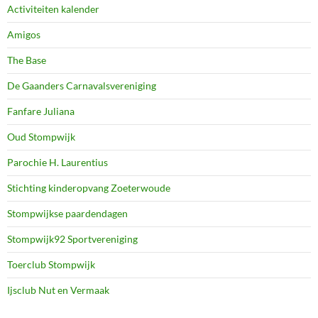
Activiteiten kalender
Amigos
The Base
De Gaanders Carnavalsvereniging
Fanfare Juliana
Oud Stompwijk
Parochie H. Laurentius
Stichting kinderopvang Zoeterwoude
Stompwijkse paardendagen
Stompwijk92 Sportvereniging
Toerclub Stompwijk
Ijsclub Nut en Vermaak