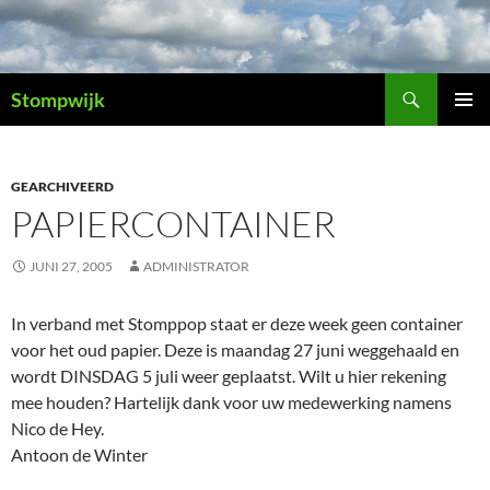
Ga
naar
de
Zoeken
inhoud
Stompwijk
PRIMAI
MENU
GEARCHIVEERD
PAPIERCONTAINER
JUNI 27, 2005
ADMINISTRATOR
In verband met Stomppop staat er deze week geen container
voor het oud papier. Deze is maandag 27 juni weggehaald en
wordt DINSDAG 5 juli weer geplaatst. Wilt u hier rekening
mee houden? Hartelijk dank voor uw medewerking namens
Nico de Hey.
Antoon de Winter