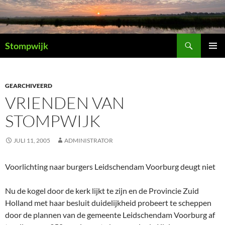
Ga
naar
de
Zoeken
inhoud
Stompwijk
PRIMAI
MENU
GEARCHIVEERD
VRIENDEN VAN
STOMPWIJK
JULI 11, 2005
ADMINISTRATOR
Voorlichting naar burgers Leidschendam Voorburg deugt niet
Nu de kogel door de kerk lijkt te zijn en de Provincie Zuid
Holland met haar besluit duidelijkheid probeert te scheppen
door de plannen van de gemeente Leidschendam Voorburg af