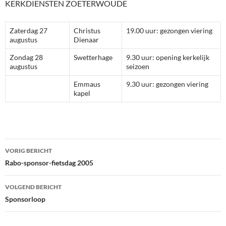
KERKDIENSTEN ZOETERWOUDE
Zaterdag 27
Christus
19.00 uur: gezongen viering
augustus
Dienaar
Zondag 28
Swetterhage
9.30 uur: opening kerkelijk
augustus
seizoen
Emmaus
9.30 uur: gezongen viering
kapel
Bericht
VORIG BERICHT
navigatie
Rabo-sponsor-fietsdag 2005
VOLGEND BERICHT
Sponsorloop