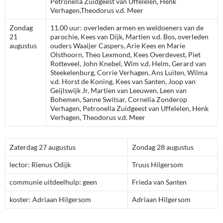
Petronella Zuidgeest van Uffelelen, Henk
Verhagen,Theodorus v.d. Meer
Zondag
11.00 uur: overleden armen en weldoeners van de
21
parochie, Kees van Dijk, Martien v.d. Bos, overleden
augustus
ouders Waaijer Caspers, Arie Kees en Marie
Olsthoorn, Theo Lexmond, Kees Overdevest, Piet
Rotteveel, John Knebel, Wim v.d. Helm, Gerard van
Steekelenburg, Corrie Verhagen, Ans Luiten, Wilma
v.d. Horst de Koning, Kees van Santen, Joop van
Geijlswijk Jr, Martien van Leeuwen, Leen van
Bohemen, Sanne Switsar, Cornelia Zonderop
Verhagen, Petronella Zuidgeest van Uffelelen, Henk
Verhagen, Theodorus v.d. Meer
Zaterdag 27 augustus
Zondag 28 augustus
lector: Rienus Odijk
Truus Hilgersom
communie uitdeelhulp: geen
Frieda van Santen
koster: Adriaan Hilgersom
Adriaan Hilgersom