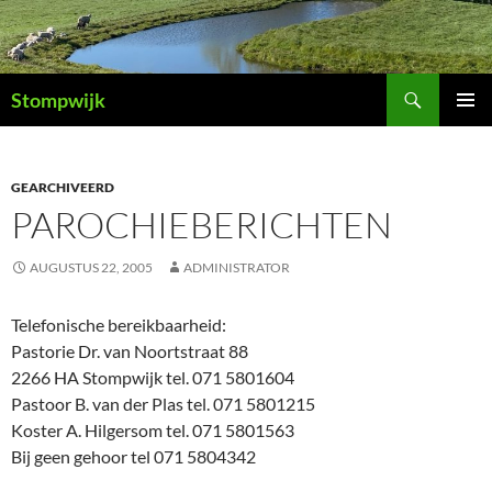
Ga
naar
de
Zoeken
inhoud
Stompwijk
PRIMAI
MENU
GEARCHIVEERD
PAROCHIEBERICHTEN
AUGUSTUS 22, 2005
ADMINISTRATOR
Telefonische bereikbaarheid:
Pastorie Dr. van Noortstraat 88
2266 HA Stompwijk tel. 071 5801604
Pastoor B. van der Plas tel. 071 5801215
Koster A. Hilgersom tel. 071 5801563
Bij geen gehoor tel 071 5804342