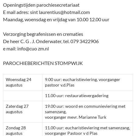
Openingstijden parochiesecretariaat
E mail adres: sint laurentius@hotmail.com
Maandag, woensdag en vrijdag van 10.00 12.00 uur
Verzorging begrafenissen en crematies
De heer C. G . J. Onderwater, tel. 079 3422906
e mail: info@cuo zm.nl
PAROCHIEBERICHTEN STOMPWIJK
Woensdag 24
9.00 uur: eucharistieviering, voorganger
augustus
pastoor v.d.Plas
11.00 uur: restauratievergadering
Zaterdag 27
19.00 uur: woord en communieviering met
augustus
samenzang,
voorganger mevr. Marianne Turk
Zondag 28
11.00 uur: eucharistieviering met samenzang,
augustus
voorganger Pastoor v d Plas