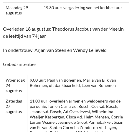
Maandag 29
19.30 uur: vergadering van het kerkbestuur
augustus
Overleden 18 augustus: Theodorus Jacobus van der Meer,in
de leeftijd van 74 jaar
In ondertrouw: Arjan van Steen en Wendy Lelieveld
Gebedsintenties
Woensdag
9.00 uur: Paul van Bohemen, Maria van Eijk van
24
Bohemen, uit dankbaarheid, Leen van Bohemen
augustus
Zaterdag
11.00 uur: overleden armen en weldoeners van de
27
parochie, Ton en Carla v.d. Bosch, Cos v.d. Bosch,
augustus
Jeanne v.d. Bosch, Ad Overdevest, Wilhelmina
Waaijer Kasbergen, Cisca v.d. Helm Mensen, Corrie
Luiten Waaijer, Jeanne de Groot Pannebakker, Sjaan
van Es van Santen Cornelia Zonderop Verhagen,