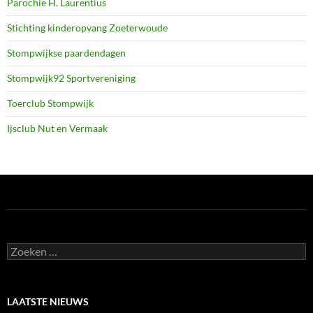
Parochie H. Laurentius
Stichting kinderopvang Zoeterwoude
Stompwijkse paardendagen
Stompwijk92 Sportvereniging
Toerclub Stompwijk
Ijsclub Nut en Vermaak
Zoeken
naar:
LAATSTE NIEUWS