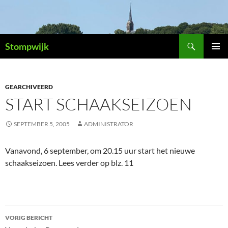
Ga
naar
de
Zoeken
inhoud
Stompwijk
PRIMAI
MENU
GEARCHIVEERD
START SCHAAKSEIZOEN
SEPTEMBER 5, 2005
ADMINISTRATOR
Vanavond, 6 september, om 20.15 uur start het nieuwe
schaakseizoen. Lees verder op blz. 11
Bericht
VORIG BERICHT